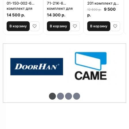
01-150-002-6
71-21K-6
201 комплект для
комплект для
комплект для
откатных ворот
9 500
12 500 р.
откатных ворот
откатных ворот
14 500 р.
14 300 р.
р.
В корзину
В корзину
В корзину