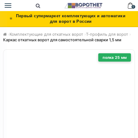
Toggle
0
navigation
Первый супермаркет комплектующих и автоматики
для ворот в России
›
Комплектующие для откатных ворот
›
Т-профиль для ворот
›
Каркас откатных ворот для самостоятельной сварки 1,5 мм
полка 25 мм