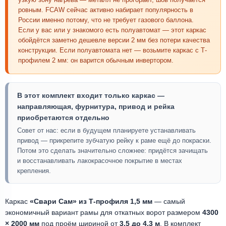
ровным. FCAW сейчас активно набирает популярность в
России именно потому, что не требует газового баллона.
Если у вас или у знакомого есть полуавтомат — этот каркас
обойдётся заметно дешевле версии 2 мм без потери качества
конструкции. Если полуавтомата нет — возьмите каркас с Т-
профилем 2 мм: он варится обычным инвертором.
В этот комплект входит только каркас —
направляющая, фурнитура, привод и рейка
приобретаются отдельно
Совет от нас: если в будущем планируете устанавливать
привод — прикрепите зубчатую рейку к раме ещё до покраски.
Потом это сделать значительно сложнее: придётся зачищать
и восстанавливать лакокрасочное покрытие в местах
крепления.
Каркас
«Свари Сам» из Т-профиля 1,5 мм
— самый
экономичный вариант рамы для откатных ворот размером
4300
× 2000 мм
под проём шириной от
3,5 до 4,3 м
. В комплект