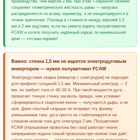
производстве, чем версия 2 мм, при этом Т-образное сечение
сохраняет геометрическую жёсткость рамы — нагрузка
распределяется по всему периметру, а не концентрируется в
точках крепления. Разница в стоимости между версией 1,5
мм и 2 мм ощутима; если вы умеете варить полуавтоматом
FCAW и хотите получить надёжный каркас по минимальной
цене — это ваш вариант.
Важно: стенка 1,5 мм не варится электродуговым
инвертором — нужен полуавтомат FCAW
Электродуговая сварка (инвертор с электродом) не подходит
для профиля толщиной 1,5 мм. Минимальный электрод — 2
мм, он требует тока от 40–50 А. При такой мощности дуга
прожигает тонкую стенку насквозь прежде, чем успевает
сформироваться сварочная ванна — получаются дыры, а не
шов. Даже опытный сварщик не исправит эту физику
уменьшением тока: дуга просто не стабилизируется на
слишком низком токе для электрода 2 мм. Полуавтомат
FCAW (порошковая проволока без газа) работает иначе:
непрерывная подача тонкой проволоки при низком токе даёт
узкую зону нагрева — металл не прогорает, шов получается