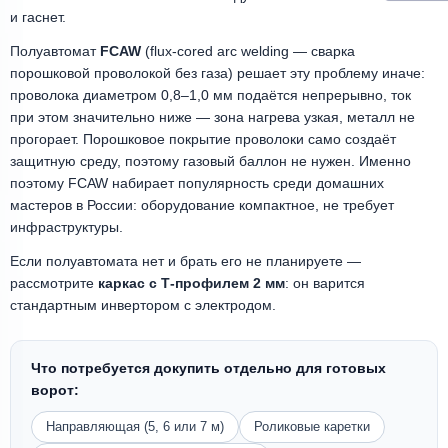
и гаснет.
Полуавтомат
FCAW
(flux-cored arc welding — сварка
порошковой проволокой без газа) решает эту проблему иначе:
проволока диаметром 0,8–1,0 мм подаётся непрерывно, ток
при этом значительно ниже — зона нагрева узкая, металл не
прогорает. Порошковое покрытие проволоки само создаёт
защитную среду, поэтому газовый баллон не нужен. Именно
поэтому FCAW набирает популярность среди домашних
мастеров в России: оборудование компактное, не требует
инфраструктуры.
Если полуавтомата нет и брать его не планируете —
рассмотрите
каркас с Т-профилем 2 мм
: он варится
стандартным инвертором с электродом.
Что потребуется докупить отдельно для готовых
ворот:
Направляющая (5, 6 или 7 м)
Роликовые каретки