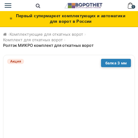
Toggle
0
navigation
Первый супермаркет комплектующих и автоматики
для ворот в России
›
Комплектующие для откатных ворот
›
Комплект для откатных ворот
›
Ролтэк МИКРО комплект для откатных ворот
Акция
балка 3 мм