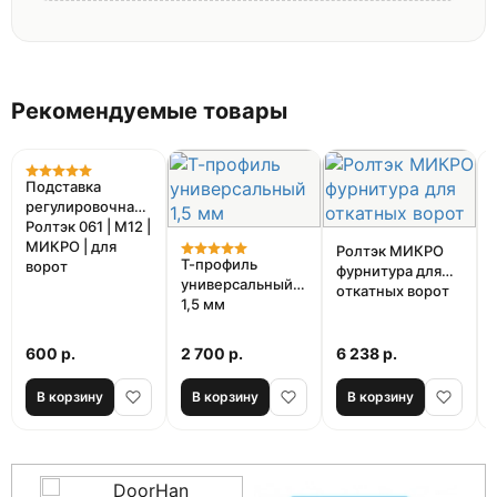
Владимир
10.09.2020
Ворота у меня примерно 300кг, купил эту
систему. Устанавливал не я, а мастер, но
Рекомендуемые товары
вроде как у него проблем с установкой не
было. Сейчас все хорошо, не клинит,
катается плавно, но если поискать, то
Подставка
оказывается, что можно купить подобную
регулировочная
систему подешевле, но от другого
Ролтэк 061 | М12 |
производителя. В принципе остался
МИКРО | для
Ролтэк МИКРО
Т-профиль
довольным.
ворот
фурнитура для
универсальный
откатных ворот
1,5 мм
600 р.
2 700 р.
6 238 р.
В корзину
В корзину
В корзину