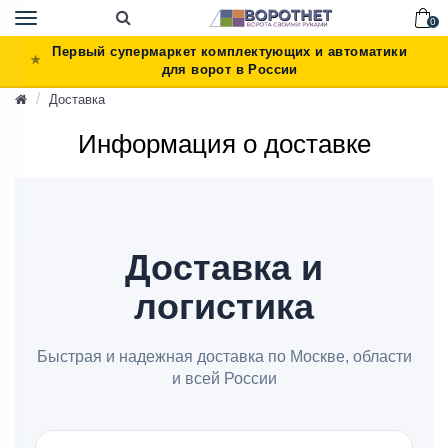
Toggle
0
navigation
Первый супермаркет комплектующих и автоматики
для ворот в России
Доставка
Информация о доставке
Доставка и
логистика
Быстрая и надежная доставка по Москве, области
и всей России