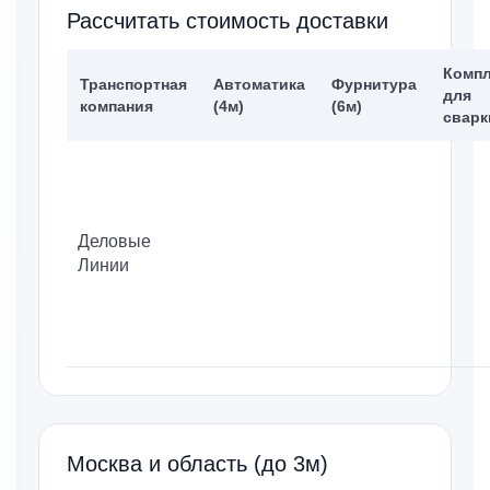
Рассчитать стоимость доставки
Компл
Транспортная
Автоматика
Фурнитура
для
компания
(4м)
(6м)
сварк
Деловые
Линии
Москва и область (до 3м)