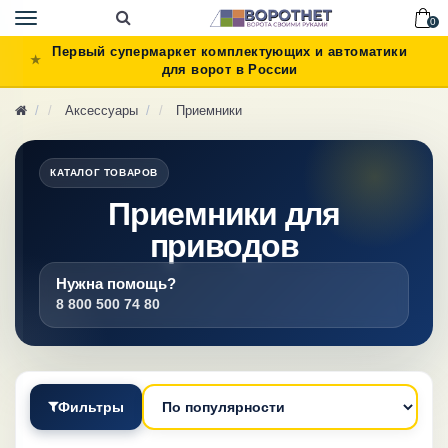
Toggle
0
navigation
Первый супермаркет комплектующих и автоматики
для ворот в России
Аксессуары
Приемники
КАТАЛОГ ТОВАРОВ
Приемники для
приводов
Нужна помощь?
8 800 500 74 80
Фильтры