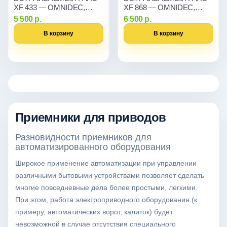
XF 433 — OMNIDEC,
XF 868 — OMNIDEC,
DS+RC+SLH, 250 КОДОВ
DS+RC+SLH, 250 КОДОВ
5 500 р.
6 500 р.
В корзину
В корзину
Приемники для приводов
Разновидности приемников для
автоматизированного оборудования
Широкое применение автоматизации при управлении
различными бытовыми устройствами позволяет сделать
многие повседневные дела более простыми, легкими.
При этом, работа электроприводного оборудования (к
примеру, автоматических ворот, калиток) будет
невозможной в случае отсутствия специального