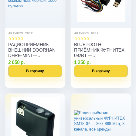
АРТИКУЛ: 2092
АРТИКУЛ: 0092
РАДИОПРИЁМНИК
BLUETOOTH-
ВНЕШНИЙ DOORHAN
ПРИЁМНИК ФУРНИТЕХ
DHRE-MINI —
092BT —
КОМПАКТНЫЙ,
АВТОМАТИЧЕСКОЕ
2 050 р.
1 250 р.
ЧЁРНЫЙ, 1000 ПУЛЬТОВ
ОТКРЫТИЕ ВОРОТ
В корзину
В корзину
HANDS-FREE