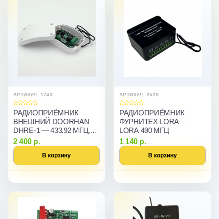
АРТИКУЛ: 1743
АРТИКУЛ: 2528
РАДИОПРИЁМНИК
РАДИОПРИЁМНИК
ВНЕШНИЙ DOORHAN
ФУРНИТЕХ LORA —
DHRE-1 — 433.92 МГЦ,
LORA 490 МГЦ
1000 ПУЛЬТОВ, 1 КАНАЛ
2 400 р.
1 140 р.
В корзину
В корзину