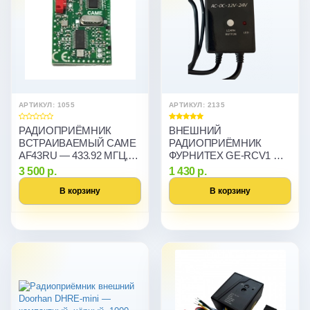
АРТИКУЛ: 1055
АРТИКУЛ: 2135
РАДИОПРИЁМНИК
ВНЕШНИЙ
ВСТРАИВАЕМЫЙ CAME
РАДИОПРИЁМНИК
AF43RU — 433.92 МГЦ,
ФУРНИТЕХ GE-RCV1 —
ПУЛЬТЫ TOP EE/ TWIN
433.92 МГЦ, 4 КАНАЛА,
3 500 р.
1 430 р.
500 ПУЛЬТОВ
В корзину
В корзину