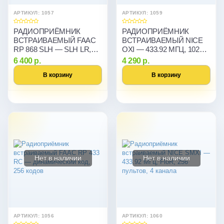
АРТИКУЛ: 1057
АРТИКУЛ: 1059
РАДИОПРИЁМНИК
РАДИОПРИЁМНИК
ВСТРАИВАЕМЫЙ FAAC
ВСТРАИВАЕМЫЙ NICE
RP 868 SLH — SLH LR,
OXI — 433.92 МГЦ, 1024
MASTER-SLAVE, 250
ПУЛЬТА, FLO/FLOR/O-
6 400 р.
4 290 р.
КОДОВ
CODE
В корзину
В корзину
Нет в наличии
Нет в наличии
АРТИКУЛ: 1056
АРТИКУЛ: 1060