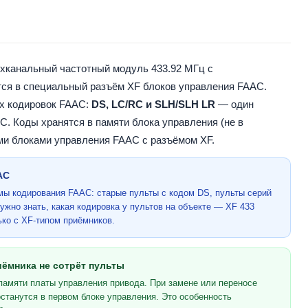
канальный частотный модуль 433.92 МГц с
тся в специальный разъём XF блоков управления FAAC.
х кодировок FAAC:
DS, LC/RC и SLH/SLH LR
— один
. Коды хранятся в памяти блока управления (не в
ми блоками управления FAAC с разъёмом XF.
AC
ы кодирования FAAC: старые пульты с кодом DS, пульты серий
жно знать, какая кодировка у пультов на объекте — XF 433
ько с XF-типом приёмников.
иёмника не сотрёт пульты
 памяти платы управления привода. При замене или переносе
станутся в первом блоке управления. Это особенность