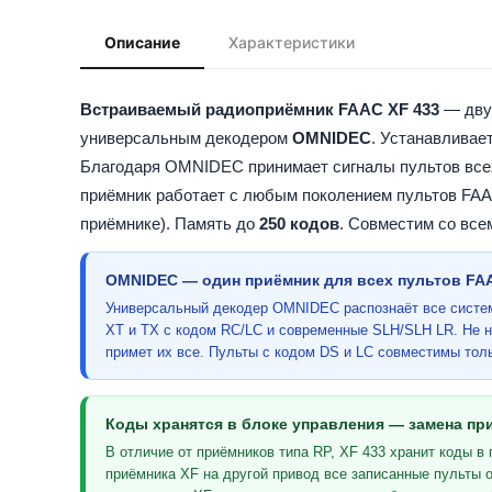
Описание
Характеристики
Встраиваемый радиоприёмник FAAC XF 433
— двух
универсальным декодером
OMNIDEC
. Устанавливае
Благодаря OMNIDEC принимает сигналы пультов все
приёмник работает с любым поколением пультов FAAC
приёмнике). Память до
250 кодов
. Совместим со все
OMNIDEC — один приёмник для всех пультов FA
Универсальный декодер OMNIDEC распознаёт все систем
XT и TX с кодом RC/LC и современные SLH/SLH LR. Не ну
примет их все. Пульты с кодом DS и LC совместимы тол
Коды хранятся в блоке управления — замена пр
В отличие от приёмников типа RP, XF 433 хранит коды в
приёмника XF на другой привод все записанные пульты о