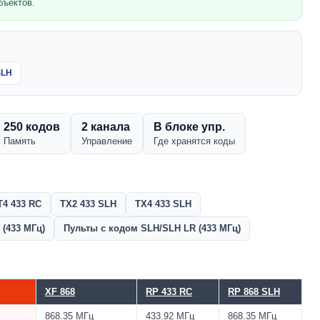
бъектов.
SLH
250 кодов
2 канала
В блоке упр.
Память
Управление
Где хранятся коды
T4 433 RC
TX2 433 SLH
TX4 433 SLH
(433 МГц)
Пульты с кодом SLH/SLH LR (433 МГц)
XF 868
RP 433 RC
RP 868 SLH
868.35 МГц
433.92 МГц
868.35 МГц