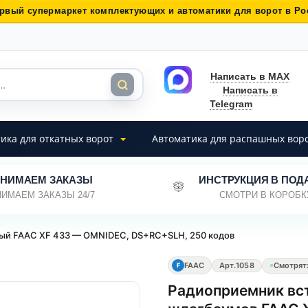
рвый супермаркет комплектующих и автоматики для ворот в Ро
Написать в MAX
Написать в
Telegram
ика для откатных ворот
Автоматика для распашных вор
НИМАЕМ ЗАКАЗЫ
ИНСТРУКЦИЯ В ПОД
ИМАЕМ ЗАКАЗЫ 24/7
СМОТРИ В КОРОБК
ый FAAC XF 433 — OMNIDEC, DS+RC+SLH, 250 кодов
FAAC
Арт.
1058
Смотрят
F
Радиоприемник вс