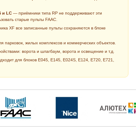
 и LC
— приёмники типа RP не поддерживают эти
ьзовать старые пульты FAAC.
ика XF все записанные пульты сохраняются в блоке
я парковок, жилых комплексов и коммерческих объектов.
йствами: ворота и шлагбаум, ворота и освещение и т.д.
ходит для блоков E045, E145, E024S, E124, E720, E721,