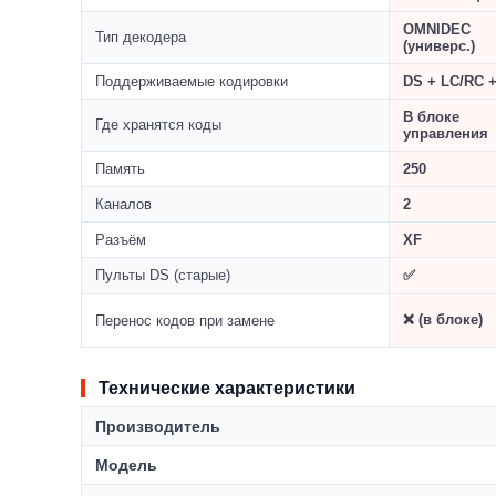
OMNIDEC
Тип декодера
(универс.)
Поддерживаемые кодировки
DS + LC/RC 
В блоке
Где хранятся коды
управления
Память
250
Каналов
2
Разъём
XF
Пульты DS (старые)
✅
❌ (в блоке)
Перенос кодов при замене
Технические характеристики
Производитель
Модель