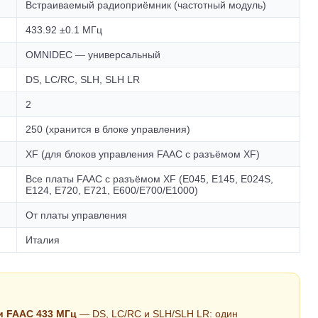
Встраиваемый радиоприёмник (частотный модуль)
433.92 ±0.1 МГц
OMNIDEC — универсальный
DS, LC/RC, SLH, SLH LR
2
250 (хранится в блоке управления)
XF (для блоков управления FAAC с разъёмом XF)
Все платы FAAC с разъёмом XF (E045, E145, E024S,
E124, E720, E721, E600/E700/E1000)
От платы управления
Италия
и FAAC 433 МГц
— DS, LC/RC и SLH/SLH LR: один