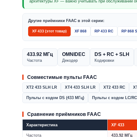
архитектуры XF — важно учитывать при обслуживании о
Другие приёмники FAAC в этой серии:
XF 433 (этот товар)
XF 868
RP 433 RC
RP 868 
433.92 МГц
OMNIDEC
DS + RC + SLH
Частота
Декодер
Кодировки
Совместимые пульты FAAC
XT2 433 SLH LR
XT4 433 SLH LR
XT2 433 RC
X
Пульты с кодом DS (433 МГц)
Пульты с кодом LC/RC 
Сравнение приёмников FAAC
Характеристика
XF 433
Частота
433.92 МГц