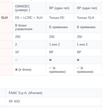
OMNIDEC
RP (один тип)
RP (один тип)
(универс.)
+ SLH
DS + LC/RC + SLH
Только RC
Только SLH
В блоке
В приёмнике
В приёмнике
управления
250
256
250
2
1 или 2
1 или 2
XF
RP
RP
✅
❌
❌
✅ (в
✅ (в
❌ (в блоке)
приёмнике)
приёмнике)
FAAC S.p.A. (Италия)
XF 433