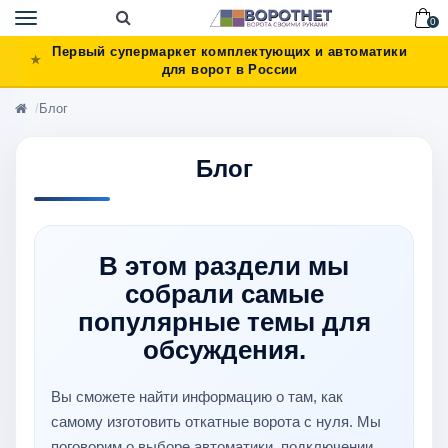
Toggle
0
navigation
Первый супермаркет комплектующих и автоматики
для ворот в России
Блог
Блог
В этом раздели мы
собрали самые
популярные темы для
обсуждения.
Вы сможете найти информацию о там, как
самому изготовить откатные ворота с нуля. Мы
поговорим о выборе автоматики, подключении