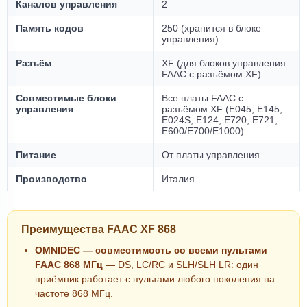
Каналов управления
2
Память кодов
250 (хранится в блоке
управления)
Разъём
XF (для блоков управления
FAAC с разъёмом XF)
Совместимые блоки
Все платы FAAC с
управления
разъёмом XF (E045, E145,
E024S, E124, E720, E721,
E600/E700/E1000)
Питание
От платы управления
Производство
Италия
Преимущества FAAC XF 868
OMNIDEC — совместимость со всеми пультами
FAAC 868 МГц
— DS, LC/RC и SLH/SLH LR: один
приёмник работает с пультами любого поколения на
частоте 868 МГц.