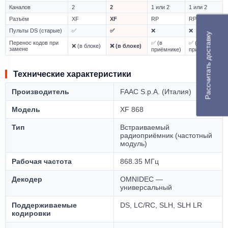
Каналов
2
2
1 или 2
1 или 2
Разъём
XF
XF
RP
RP
Пульты DS (старые)
✅
✅
❌
❌
Рассчитать доставку
Перенос кодов при
✅ (в
✅ (в
❌ (в блоке)
❌ (в блоке)
замене
приёмнике)
приёмнике)
Технические характеристики
Производитель
FAAC S.p.A. (Италия)
Модель
XF 868
Тип
Встраиваемый
радиоприёмник (частотный
модуль)
Рабочая частота
868.35 МГц
Декодер
OMNIDEC —
универсальный
Поддерживаемые
DS, LC/RC, SLH, SLH LR
кодировки