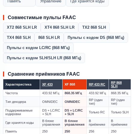
Память
Управление
Где хранятся коды
Совместимые пульты FAAC
XT2 868 SLH LR
XT4 868 SLH LR
TX2 868 SLH
TX4 868 SLH
868 SLH LR
Пульты с кодом DS (868 МГц)
Пульты с кодом LC/RC (868 МГц)
Пульты с кодом SLH/SLH LR (868 МГц)
Сравнение приёмников FAAC
RP 868
Характеристика
XF 433
XF 868
RP 433 RC
SLH
Частота
433.92 МГц
868.35 МГц
433.92 МГц
868.35 МГц
RP (один
RP (один
Тип декодера
OMNIDEC
OMNIDEC
тип)
тип)
Поддерживаемые
DS + LC/RC
DS + LC/RC
Только RC
Только SLH
кодировки
+ SLH
+ SLH
В блоке
В блоке
В
В
Где хранятся коды
управления
управления
приёмнике
приёмнике
Память
250
250
256
250