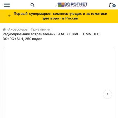
Toggle
0
navigation
Первый супермаркет комплектующих и автоматики
для ворот в России
›
Аксессуары
›
Приемники
›
Радиоприёмник встраиваемый FAAC XF 868 — OMNIDEC,
DS+RC+SLH, 250 кодов