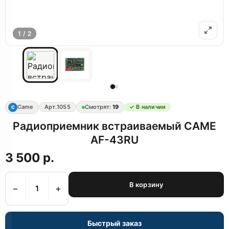
1 / 2
Came
Арт.
1055
Смотрят:
19
✓ В наличии
C
Радиоприемник встраиваемый CAME
AF-43RU
3 500 р.
В корзину
−
+
Быстрый заказ