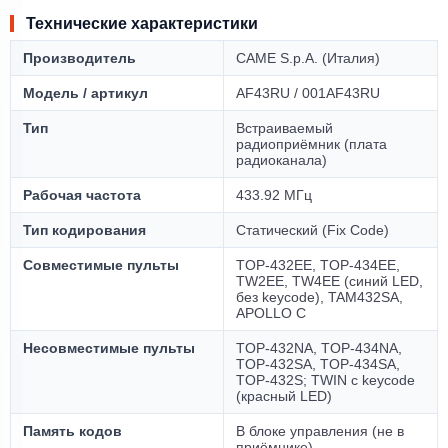
Технические характеристики
Производитель
CAME S.p.A. (Италия)
Модель / артикул
AF43RU / 001AF43RU
Тип
Встраиваемый
радиоприёмник (плата
радиоканала)
Рабочая частота
433.92 МГц
Тип кодирования
Статический (Fix Code)
Совместимые пульты
TOP-432EE, TOP-434EE,
TW2EE, TW4EE (синий LED,
без keycode), TAM432SA,
APOLLO C
Несовместимые пульты
TOP-432NA, TOP-434NA,
TOP-432SA, TOP-434SA,
TOP-432S; TWIN с keycode
(красный LED)
Память кодов
В блоке управления (не в
приёмнике)