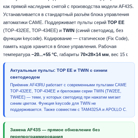
как прямой наследник снятой с производства модели AF43S.
Устанавливается в стандартный разъём блока управления
автоматики CAME. Поддерживает пульты серий
TOP EE
(TOP-432EE, TOP-434EE) и
TWIN
(синий светодиод, без
функции keycode). Кодирование — статическое (Fix Code),
память кодов хранится в блоке управления. Рабочая
температура
−20...+55 °С
, габариты
70×28×14 мм
, вес 15 г.
Актуальные пульты: TOP EE и TWIN с синим
светодиодом
Приёмник AF43RU работает с современными пультами CAME
TOP-432EE, TOP-434EE и брелоками серии TWIN (TW2EE,
TW4EE) — теми, у которых светодиод при нажатии мигает
синим цветом. Функция keycode для TWIN не
поддерживается. Также совместим с TAM432SA и APOLLO C.
Замена AF43S — прямое обновление без
перепрограммирования