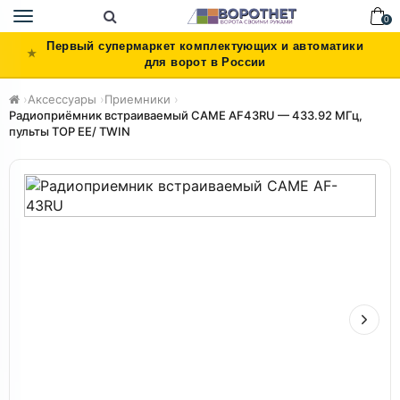
Toggle
0
navigation
Первый супермаркет комплектующих и автоматики
для ворот в России
›
Аксессуары
›
Приемники
›
Радиоприёмник встраиваемый CAME AF43RU — 433.92 МГц,
пульты TOP EE/ TWIN