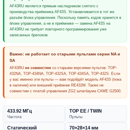
AF43RU является прямым наследником снятого с
производства приёмника AF43S. Устанавливается в тот же
разъём блока управления. Поскольку память кодов хранится в
блоке управления, а не в приёмнике — замена AF43S на
AF43RU не требует повторного программирования уже
записанных брелоков.
Важно: не работает со старыми пультами серии NA и
SA
AF43RU
не совместим
со старыми версиями пультов: TOP-
432NA, TOP-434NA, TOP-432SA, TOP-434SA, TOP-432S. Если
у вас именно эти пульты — вам подойдёт модель AF43S (пока
в наличии) или внешний приёмник RE432M. Также не
совместим с платой управления ZG2 шлагбаума CAME G2500.
433.92 МГц
TOP EE / TWIN
Частота
Пульты
Статический
70×28×14 мм