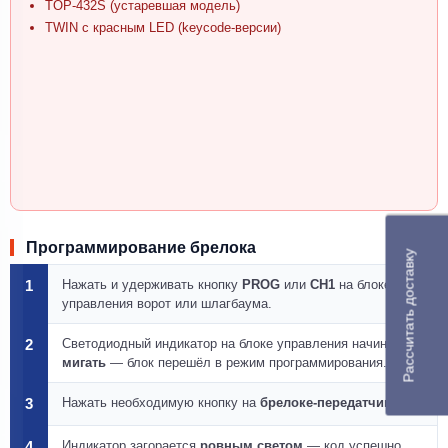
TOP-432S (устаревшая модель)
TWIN с красным LED (keycode-версии)
Программирование брелока
Рассчитать доставку
1
Нажать и удерживать кнопку
PROG
или
СН1
на блоке
управления ворот или шлагбаума.
2
Светодиодный индикатор на блоке управления начинает
мигать
— блок перешёл в режим программирования.
3
Нажать необходимую кнопку на
брелоке-передатчике
.
4
Индикатор загорается
ровным светом
— код успешно