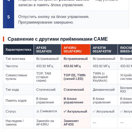
записан в память блока управления.
5
Отпустить кнопку на блоке управления.
Программирование завершено.
Сравнение с другими приёмниками CAME
AF43S
AF43RU
AF43TW
RIOCN
Характеристика
001AF43S
001AF43RU
001AF43TW
806SS-
Тип монтажа
Встраиваемый
Встраиваемый
Встраиваемый
Встраи
Частота
433.92 МГц
433.92 МГц
433.92 МГц
433.92 
TOP, TAM
TWIN (с
Совместимые
TOP EE, TWIN
Устрой
(старые
функцией
пульты
(синий LED)
систем
серии)
Keyblock)
Беспро
Тип кода
Статический
Статический
Динамический
RIO
В блоке
В блоке
В блоке
В блоке
Память кодов
управления
управления
управления
управл
⚠️ Снимается
Статус
✅ Актуальный
✅ Актуальный
✅ Акту
Наследник /
Заменён на
Заменяет
—
—
замена
AF43RU
AF43S