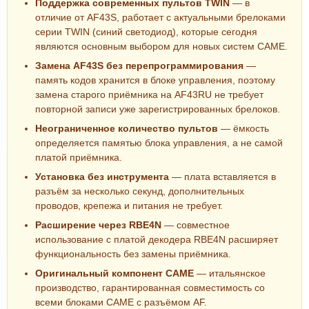
Поддержка современных пультов TWIN
— в
отличие от AF43S, работает с актуальными брелоками
серии TWIN (синий светодиод), которые сегодня
являются основным выбором для новых систем CAME.
Замена AF43S без перепрограммирования
—
память кодов хранится в блоке управления, поэтому
замена старого приёмника на AF43RU не требует
повторной записи уже зарегистрированных брелоков.
Неограниченное количество пультов
— ёмкость
определяется памятью блока управления, а не самой
платой приёмника.
Установка без инструмента
— плата вставляется в
разъём за несколько секунд, дополнительных
проводов, крепежа и питания не требует.
Расширение через RBE4N
— совместное
использование с платой декодера RBE4N расширяет
функциональность без замены приёмника.
Оригинальный компонент CAME
— итальянское
производство, гарантированная совместимость со
всеми блоками CAME с разъёмом AF.