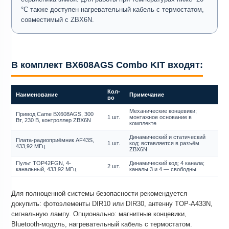
°C также доступен нагревательный кабель с термостатом,
совместимый с ZBX6N.
В комплект BX608AGS Combo KIT входят:
Кол-
Наименование
Примечание
во
Механические концевики;
Привод Came BX608AGS, 300
1 шт.
монтажное основание в
Вт, 230 В, контроллер ZBX6N
комплекте
Динамический и статический
Плата-радиоприёмник AF43S,
1 шт.
код; вставляется в разъём
433,92 МГц
ZBX6N
Пульт TOP42FGN, 4-
Динамический код; 4 канала;
2 шт.
канальный, 433,92 МГц
каналы 3 и 4 — свободны
Для полноценной системы безопасности рекомендуется
докупить: фотоэлементы DIR10 или DIR30, антенну TOP-A433N,
сигнальную лампу. Опционально: магнитные концевики,
Bluetooth-модуль, нагревательный кабель с термостатом.