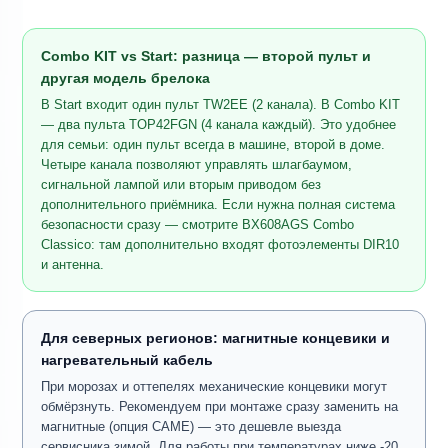
Combo KIT vs Start: разница — второй пульт и
другая модель брелока
В Start входит один пульт TW2EE (2 канала). В Combo KIT
— два пульта TOP42FGN (4 канала каждый). Это удобнее
для семьи: один пульт всегда в машине, второй в доме.
Четыре канала позволяют управлять шлагбаумом,
сигнальной лампой или вторым приводом без
дополнительного приёмника. Если нужна полная система
безопасности сразу — смотрите BX608AGS Combo
Classico: там дополнительно входят фотоэлементы DIR10
и антенна.
Для северных регионов: магнитные концевики и
нагревательный кабель
При морозах и оттепелях механические концевики могут
обмёрзнуть. Рекомендуем при монтаже сразу заменить на
магнитные (опция CAME) — это дешевле выезда
сервисника зимой. Для работы при температурах ниже -20