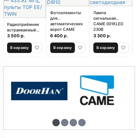
Фотоэлементы
Лампа
для
сигнальная
автоматических
CAME 001KLED
Радиоприёмник
ворот CAME
230B
встраиваемый
DIR10
светодиодная
CAME AF43RU —
3 500 р.
6 400 р.
3 300 р.
433.92 МГц,
пульты TOP EE/
В корзину
В корзину
В корзину
TWIN