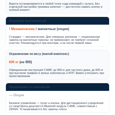
Ворота останавливаются в любой точке хода командой с пульта. Без
отдельной настройки «режима калитки» — достаточно нажать кнопку в
нужный момент
Концевые выключатели
! Механические
/ магнитные (опция)
Стандарт — механические. Для северных регионов — опциональная
замена на магнитные герконы: не примерзают, не требуют сезонной
очистки. Рекомендуется при монтаже, а не после первой зимы
Ограничение по весу (жилой комплекс)
600 кг
(не 800)
Официальная инструкция CAME: до 800 кг для частного дома, до 600 кг
при высоком трафике в жилых комплексах и КПП. Важно учитывать при
проектировании
Управление со смартфона
— Опция
Базовое управление — пульт и кнопка. Для дистанционного управления
со смартфона докупается Bluetooth-модуль CAME, совместимый с
ZBX6N. Устанавливается без замены платы