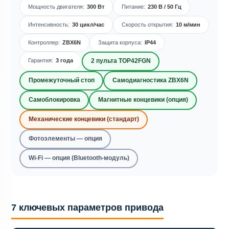
Мощность двигателя:
300 Вт
Питание:
230 В / 50 Гц
Интенсивность:
30 цикл/час
Скорость открытия:
10 м/мин
Контроллер:
ZBX6N
Защита корпуса:
IP44
Гарантия:
3 года
2 пульта TOP42FGN
Промежуточный стоп
Самодиагностика ZBX6N
Самоблокировка
Магнитные концевики (опция)
Механические концевики (стандарт)
Фотоэлементы — опция
Wi-Fi — опция (Bluetooth-модуль)
7 ключевых параметров привода