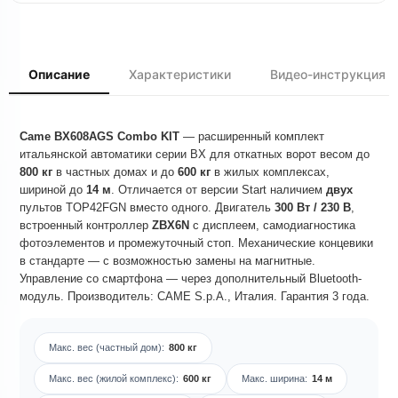
Описание
Характеристики
Видео-инструкция
Came BX608AGS Combo KIT
— расширенный комплект
итальянской автоматики серии BX для откатных ворот весом до
800 кг
в частных домах и до
600 кг
в жилых комплексах,
шириной до
14 м
. Отличается от версии Start наличием
двух
пультов TOP42FGN вместо одного. Двигатель
300 Вт / 230 В
,
встроенный контроллер
ZBX6N
с дисплеем, самодиагностика
фотоэлементов и промежуточный стоп. Механические концевики
в стандарте — с возможностью замены на магнитные.
Управление со смартфона — через дополнительный Bluetooth-
модуль. Производитель: CAME S.p.A., Италия. Гарантия 3 года.
Макс. вес (частный дом):
800 кг
Макс. вес (жилой комплекс):
600 кг
Макс. ширина:
14 м