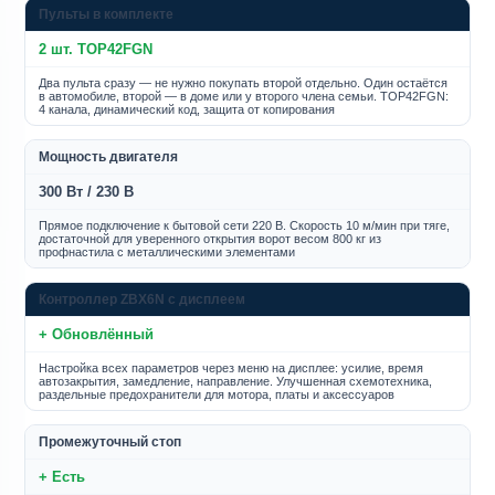
Пульты в комплекте
2 шт. TOP42FGN
Два пульта сразу — не нужно покупать второй отдельно. Один остаётся
в автомобиле, второй — в доме или у второго члена семьи. TOP42FGN:
4 канала, динамический код, защита от копирования
Мощность двигателя
300 Вт / 230 В
Прямое подключение к бытовой сети 220 В. Скорость 10 м/мин при тяге,
достаточной для уверенного открытия ворот весом 800 кг из
профнастила с металлическими элементами
Контроллер ZBX6N с дисплеем
+ Обновлённый
Настройка всех параметров через меню на дисплее: усилие, время
автозакрытия, замедление, направление. Улучшенная схемотехника,
раздельные предохранители для мотора, платы и аксессуаров
Промежуточный стоп
+ Есть