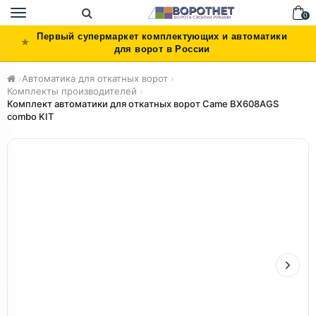
Toggle
0
navigation
Первый супермаркет комплектующих и автоматики
для ворот в России
›
Автоматика для откатных ворот
›
Комплекты производителей
›
Комплект автоматики для откатных ворот Came BX608AGS
combo KIT