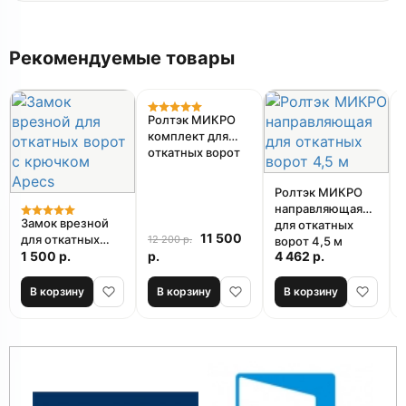
Рекомендуемые товары
Акция
Ролтэк МИКРО
комплект для
откатных ворот
Ролтэк МИКРО
направляющая
Замок врезной
для откатных
11 500
для откатных
12 200 р.
ворот 4,5 м
ворот с крючком
1 500 р.
р.
4 462 р.
Apecs
В корзину
В корзину
В корзину