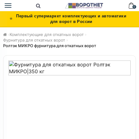
Toggle
0
navigation
Первый супермаркет комплектующих и автоматики
для ворот в России
›
Комплектующие для откатных ворот
›
Фурнитура для откатных ворот
›
Ролтэк МИКРО фурнитура для откатных ворот