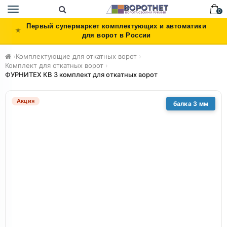
Toggle
0
navigation
Первый супермаркет комплектующих и автоматики
для ворот в России
›
Комплектующие для откатных ворот
›
Комплект для откатных ворот
›
ФУРНИТЕХ КВ 3 комплект для откатных ворот
Акция
балка 3 мм