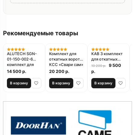
Рекомендуемые товары
Акция
ALUTECH SGN-
Комплект для
КАВ 3 комплект
01-150-002-6
откатных ворот
для откатных
комплект для
КСС «Свари сам»
ворот
9 500
10 200 р.
откатных ворот
из Т-профиля 2
14 500 р.
20 200 р.
р.
мм
В корзину
В корзину
В корзину