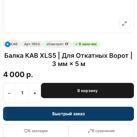
КАВ
Арт.
1950
Смотрят:
17
✓ В наличии
К
Балка КАВ XLS5 | Для Откатных Ворот |
3 мм × 5 м
4 000 р.
В корзину
−
+
Быстрый заказ
В закладки
В сравнение