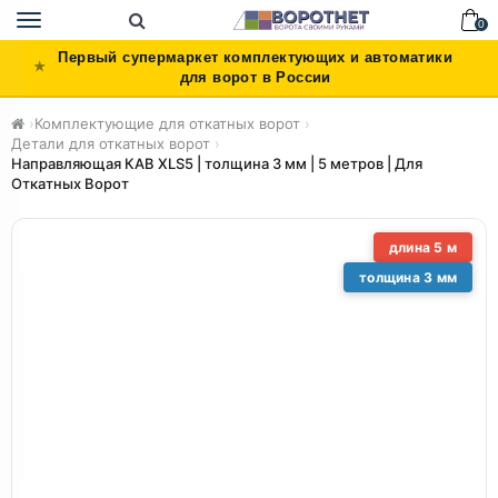
Toggle
0
navigation
Первый супермаркет комплектующих и автоматики
для ворот в России
›
Комплектующие для откатных ворот
›
Детали для откатных ворот
›
Направляющая КАВ XLS5 | толщина 3 мм | 5 метров | Для
Откатных Ворот
длина 5 м
толщина 3 мм