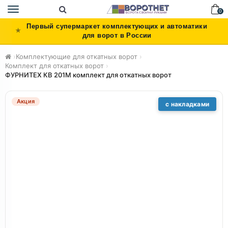
Toggle
0
navigation
Первый супермаркет комплектующих и автоматики
для ворот в России
›
Комплектующие для откатных ворот
›
Комплект для откатных ворот
›
ФУРНИТЕХ КВ 201M комплект для откатных ворот
Акция
с накладками