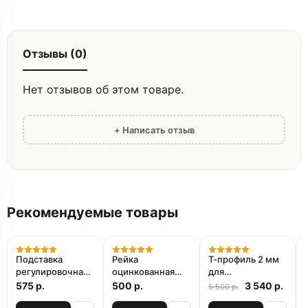
Отзывы (0)
Нет отзывов об этом товаре.
+ Написать отзыв
Рекомендуемые товары
Акция
Подставка
Рейка
Т-профиль 2 мм
регулировочная
оцинкованная
для
ФУРНИТЕХ X-
стальная
изготовления
575 р.
500 р.
3 540 р.
5 500 р.
DB17 для
зубчатая
ворот, калиток и