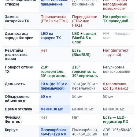
створке
применение
применение
неподвижные
поверхности
Замена
Периодически
Периодически
Не требуется —
батарейки TX
(FTA2 или FTA1)
(FTA2 или
TX проводной
FTA1)
Диагностика
LED на
LED + сигнал
Н/А — батареи
заряда батареи
корпусе TX
BlueBUS в
нет
блок
Реалтайм
Нет
Есть
Нет (фототест
диагностика
(BlueBUS)
— ручной)
линии
Поворот оптики
210°
210°
Регулировка
TX
горизонталь,
горизонталь,
центрирования
30° вертикаль
30° вертикаль
Дальность
10 м (до 30 м с
10 м (до 30 м с
8 м полезная
перемычкой)
перемычкой)
(до 15 м макс.)
Обнаружение
50 мм
50 мм
50 мм
объектов от
Время отклика
менее 30 мс
менее 30 мс
менее 30 мс
Функция
Нет
Нет
Есть — LED-
Фототест
индикатор RX
Корпус
Поликарбонат,
Поликарбонат,
ABS, 105×50×40
46×45×128 мм
46×45×128 мм
мм