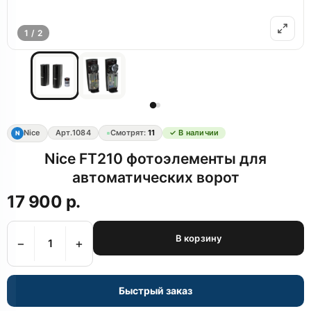
1 / 2
Nice
Арт.
1084
Смотрят:
11
✓ В наличии
N
Nice FT210 фотоэлементы для
автоматических ворот
17 900 р.
В корзину
−
+
Быстрый заказ