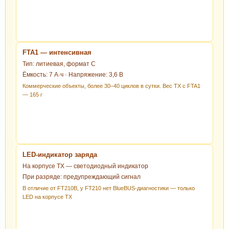
FTA1 — интенсивная
Тип: литиевая, формат C
Ёмкость: 7 А·ч · Напряжение: 3,6 В
Коммерческие объекты, более 30–40 циклов в сутки. Вес TX с FTA1
— 165 г
LED-индикатор заряда
На корпусе TX — светодиодный индикатор
При разряде: предупреждающий сигнал
В отличие от FT210B, у FT210 нет BlueBUS-диагностики — только
LED на корпусе TX