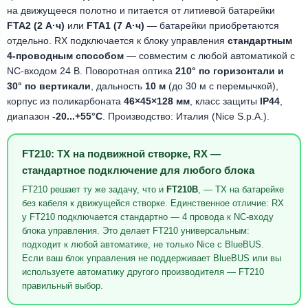
на движущееся полотно и питается от литиевой батарейки
FTA2 (2 А·ч)
или
FTA1 (7 А·ч)
— батарейки приобретаются
отдельно. RX подключается к блоку управления
стандартным
4-проводным способом
— совместим с любой автоматикой с
NC-входом 24 В. Поворотная оптика
210° по горизонтали и
30° по вертикали
, дальность
10 м
(до 30 м с перемычкой),
корпус из поликарбоната
46×45×128 мм
, класс защиты
IP44
,
диапазон
-20...+55°C
. Производство: Италия (Nice S.p.A.).
FT210: TX на подвижной створке, RX —
стандартное подключение для любого блока
FT210 решает ту же задачу, что и
FT210B
, — TX на батарейке
без кабеля к движущейся створке. Единственное отличие: RX
у FT210 подключается стандартно — 4 провода к NC-входу
блока управления. Это делает FT210 универсальным:
подходит к любой автоматике, не только Nice с BlueBUS.
Если ваш блок управления не поддерживает BlueBUS или вы
используете автоматику другого производителя — FT210
правильный выбор.