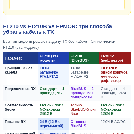
FT210 vs FT210B vs EPMOR: три способа
убрать кабель к TX
Все три модели решают задачу TX без кабеля. Синие ячейки —
FT210 (эта модель).
FT210 (эта
FT210B
EPMOR
Параметр
модель)
(BlueBUS)
(рефлектор)
Принцип TX без
TX на
TX на
TX и RX в
кабеля
батарейке
батарейке
одном корпусе,
FTA1/FTA2
FTA1/FTA2
луч через
рефлектор
Подключение RX
Стандарт — 4
BlueBUS — 2
Стандарт — 4
провода, NC
провода, без
провода, 12/24
полярности
В
Совместимость
Любой блок с
Только
Любой блок с
блока
NC-входом
BlueBUS-блоки
NC-входом
24/12 В
Nice
12/24 В
Питание RX
24 В (12 В с
От шины
12/24 В AC/DC
перемычкой)
BlueBUS
TX на подвижной
Да — основное
Да — основное
Нет — только