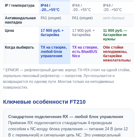
IP / температура
IP44 /
IP44 /
IP44 /
-20...+55°C
-20...+55°C
-20...+50°C
Антивандальная
FA1 (опция)
FA1 (опция)
нет данных
накладка
Цена
17 900 руб. +
17 900 руб. +
11 900 руб. —
батарейка
батарейка
батарейки не
нужны
Когда выбирать
TX на створке,
TX на створке,
Обе стойки
любой блок
есть BlueBUS
неподвижны,
управления
Nice
батарейки
нежелательны
* EPMOR — рефлекторный датчик: корпус TX+RX стоит на одной стойке,
зеркально-линзовый рефлектор — напротив. Луч посылается и
возвращается по одному пути. Монтаж только на неподвижных
поверхностях.
Ключевые особенности FT210
Стандартное подключение RX — любой блок управления
Приёмник RX подключается стандартным 4-проводным
способом к NC-входу блока управления — питание 24 В (или 12
В с перемычкой) и сигнальная цепь NC. Это универсальный