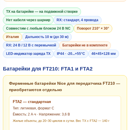
TX на батарейке — на подвижной створке
Нет кабеля через шарнир
RX: стандарт, 4 провода
Совместим с любым блоком 24 В NC
Поворот 210° × 30°
Италия
Дальность 10 м (до 30 м)
RX: 24 В / 12 В с перемычкой
Батарейки не в комплекте
LED-индикатор заряда TX
IP44 · -20...+55°C
46×45×128 мм
Батарейки для FT210: FTA1 и FTA2
Фирменные батарейки Nice для передатчика FT210 —
приобретаются отдельно
FTA2 — стандартная
Тип: литиевая, формат C
Ёмкость: 2 А·ч · Напряжение: 3,6 В
Жилые объекты, до 20–30 циклов в сутки. Вес TX с FTA2 — 140 г