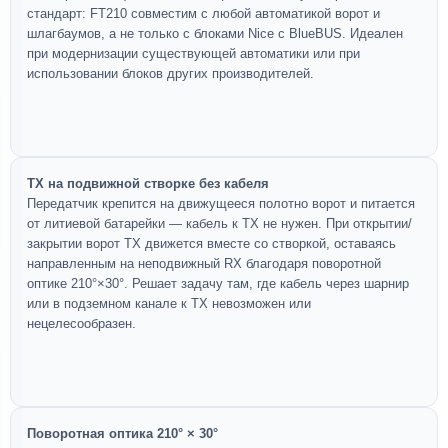
стандарт: FT210 совместим с любой автоматикой ворот и
шлагбаумов, а не только с блоками Nice с BlueBUS. Идеален
при модернизации существующей автоматики или при
использовании блоков других производителей.
TX на подвижной створке без кабеля
Передатчик крепится на движущееся полотно ворот и питается
от литиевой батарейки — кабель к TX не нужен. При открытии/
закрытии ворот TX движется вместе со створкой, оставаясь
направленным на неподвижный RX благодаря поворотной
оптике 210°×30°. Решает задачу там, где кабель через шарнир
или в подземном канале к TX невозможен или
нецелесообразен.
Поворотная оптика 210° × 30°