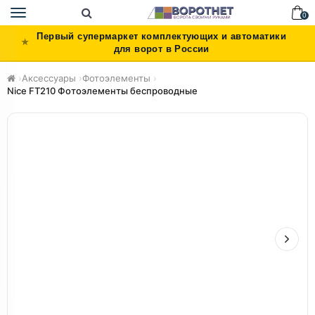
Toggle
0
navigation
Первый супермаркет комплектующих и автоматики
для ворот в России
›
Аксессуары
›
Фотоэлементы
›
Nice FT210 Фотоэлементы беспроводные