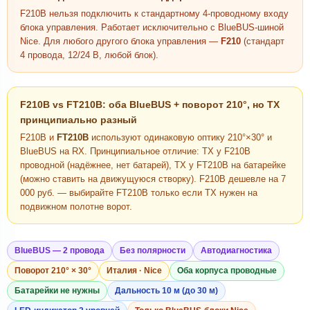
F210B нельзя подключить к стандартному 4-проводному входу
блока управления. Работает исключительно с BlueBUS-шиной
Nice. Для любого другого блока управления —
F210
(стандарт
4 провода, 12/24 В, любой блок).
F210B vs FT210B: оба BlueBUS + поворот 210°, но TX
принципиально разный
F210B и
FT210B
используют одинаковую оптику 210°×30° и
BlueBUS на RX. Принципиальное отличие: TX у F210B
проводной (надёжнее, нет батарей), TX у FT210B на батарейке
(можно ставить на движущуюся створку). F210B дешевле на 7
000 руб. — выбирайте FT210B только если TX нужен на
подвижном полотне ворот.
BlueBUS — 2 провода
Без полярности
Автодиагностика
Поворот 210° × 30°
Италия · Nice
Оба корпуса проводные
Батарейки не нужны
Дальность 10 м (до 30 м)