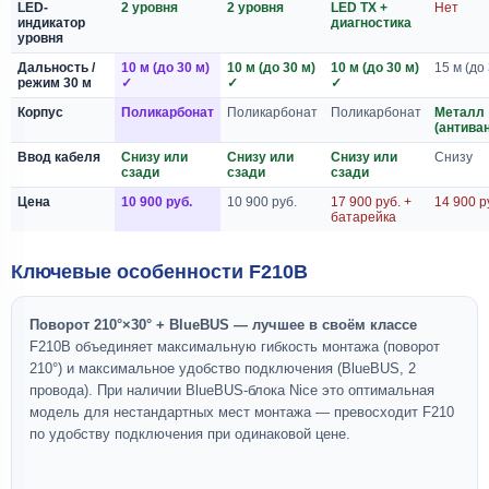
LED-
2 уровня
2 уровня
LED TX +
Нет
индикатор
диагностика
уровня
Дальность /
10 м (до 30 м)
10 м (до 30 м)
10 м (до 30 м)
15 м (до
режим 30 м
✓
✓
✓
Корпус
Поликарбонат
Поликарбонат
Поликарбонат
Металл
(антива
Ввод кабеля
Снизу или
Снизу или
Снизу или
Снизу
сзади
сзади
сзади
Цена
10 900 руб.
10 900 руб.
17 900 руб. +
14 900 р
батарейка
Ключевые особенности F210B
Поворот 210°×30° + BlueBUS — лучшее в своём классе
F210B объединяет максимальную гибкость монтажа (поворот
210°) и максимальное удобство подключения (BlueBUS, 2
провода). При наличии BlueBUS-блока Nice это оптимальная
модель для нестандартных мест монтажа — превосходит F210
по удобству подключения при одинаковой цене.