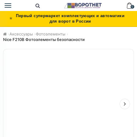
Toggle
0
navigation
Первый супермаркет комплектующих и автоматики
для ворот в России
›
Аксессуары
›
Фотоэлементы
›
Nice F210B Фотоэлементы безопасности