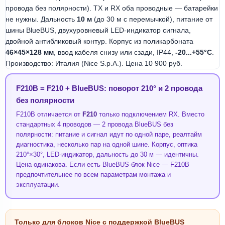
провода без полярности). TX и RX оба проводные — батарейки
не нужны. Дальность
10 м
(до 30 м с перемычкой), питание от
шины BlueBUS, двухуровневый LED-индикатор сигнала,
двойной антибликовый контур. Корпус из поликарбоната
46×45×128 мм
, ввод кабеля снизу или сзади, IP44,
-20...+55°C
.
Производство: Италия (Nice S.p.A.). Цена 10 900 руб.
F210B = F210 + BlueBUS: поворот 210° и 2 провода
без полярности
F210B отличается от
F210
только подключением RX. Вместо
стандартных 4 проводов — 2 провода BlueBUS без
полярности: питание и сигнал идут по одной паре, реалтайм
диагностика, несколько пар на одной шине. Корпус, оптика
210°×30°, LED-индикатор, дальность до 30 м — идентичны.
Цена одинакова. Если есть BlueBUS-блок Nice — F210B
предпочтительнее по всем параметрам монтажа и
эксплуатации.
Только для блоков Nice с поддержкой BlueBUS