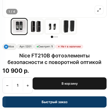
1 / 4
Nice
Арт.
1201
Смотрят:
1
✗ Нет в наличии
N
Nice FT210B фотоэлементы
безопасности с поворотной оптикой
10 900 р.
В корзину
−
+
Быстрый заказ