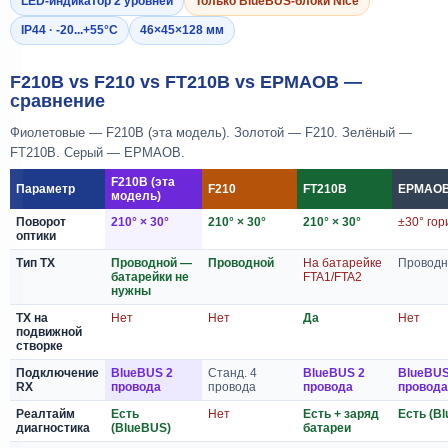
LED-индикатор 2 уровней
Только BlueBUS-блоки Nice
IP44 · -20...+55°C
46×45×128 мм
F210B vs F210 vs FT210B vs EPMAOB —
сравнение
Фиолетовые — F210B (эта модель). Золотой — F210. Зелёный —
FT210B. Серый — EPMAOB.
F210B (эта
Параметр
F210
FT210B
EPMAO
модель)
Поворот
210° × 30°
210° × 30°
210° × 30°
±30° гор
оптики
Тип TX
Проводной —
Проводной
На батарейке
Проводн
батарейки не
FTA1/FTA2
нужны
TX на
Нет
Нет
Да
Нет
подвижной
створке
Подключение
BlueBUS 2
Станд. 4
BlueBUS 2
BlueBUS
RX
провода
провода
провода
провода
Реалтайм
Есть
Нет
Есть + заряд
Есть (B
диагностика
(BlueBUS)
батареи