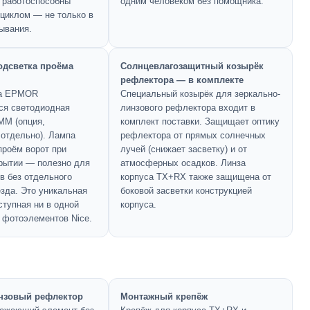
 работоспособны
одним человеком без помощника.
циклом — не только в
ывания.
одсветка проёма
Солнцевлагозащитный козырёк
рефлектора — в комплекте
са EPMOR
Специальный козырёк для зеркально-
ся светодиодная
линзового рефлектора входит в
MM (опция,
комплект поставки. Защищает оптику
 отдельно). Лампа
рефлектора от прямых солнечных
проём ворот при
лучей (снижает засветку) и от
крытии — полезно для
атмосферных осадков. Линза
в без отдельного
корпуса TX+RX также защищена от
зда. Это уникальная
боковой засветки конструкцией
ступная ни в одной
корпуса.
 фотоэлементов Nice.
нзовый рефлектор
Монтажный крепёж