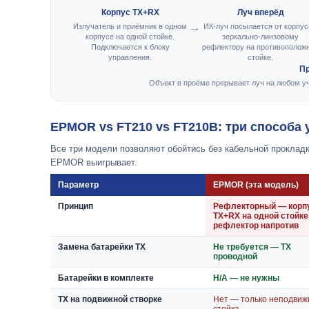
Корпус TX+RX
Луч вперёд
Излучатель и приёмник в одном
ИК-луч посылается от корпус
корпусе на одной стойке.
зеркально-линзовому
Подключается к блоку
рефлектору на противополож
управления.
стойке.
Пр
Объект в проёме прерывает луч на любом у
EPMOR vs FT210 vs FT210B: три способа 
Все три модели позволяют обойтись без кабельной проклад
EPMOR выигрывает.
Параметр
EPMOR (эта модель)
Принцип
Рефлекторный — корп
TX+RX на одной стойке
рефлектор напротив
Замена батарейки TX
Не требуется — TX
проводной
Батарейки в комплекте
Н/А — не нужны
TX на подвижной створке
Нет — только неподвиж