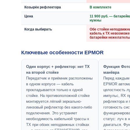
Козырёк рефлектора
В комплекте
Цена
11 900 руб. — батарейк
нужны
Когда выбирать
Обе стойки неподвижн
кабель к TX невозможе
батарейки нежелател
Ключевые особенности EPMOR
Один корпус + рефлектор: нет TX
Функция Фото
на второй стойке
манёвра
Передатчик и приёмник расположены
Перед каждым
в одном корпусе — кабель
EPMOR автома
прокладывается только к одной
целостность л
стойке. На противоположной стойке
импульс, RX п
монтируется лёгкий зеркально-
рефлектора и 
линзовый рефлектор без какого-либо
готовность си
подключения. Это устраняет
функционирова
необходимость кабельной трассы к
статус: луч в 
TX при обоих неподвижных стойках
двигаться. Фун