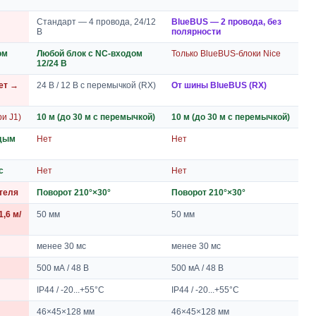
Стандарт — 4 провода, 24/12
BlueBUS — 2 провода, без
В
полярности
ом
Любой блок с NC-входом
Только BlueBUS-блоки Nice
12/24 В
нет →
24 В / 12 В с перемычкой (RX)
От шины BlueBUS (RX)
ри J1)
10 м (до 30 м с перемычкой)
10 м (до 30 м с перемычкой)
ждым
Нет
Нет
с
Нет
Нет
теля
Поворот 210°×30°
Поворот 210°×30°
,6 м/
50 мм
50 мм
менее 30 мс
менее 30 мс
500 мА / 48 В
500 мА / 48 В
IP44 / -20...+55°C
IP44 / -20...+55°C
46×45×128 мм
46×45×128 мм