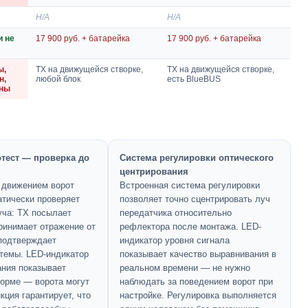
Н/А
Н/А
и не
17 900 руб. + батарейка
17 900 руб. + батарейка
ы,
TX на движущейся створке,
TX на движущейся створке,
н,
любой блок
есть BlueBUS
ьны
тест — проверка до
Система регулировки оптического
центрирования
 движением ворот
Встроенная система регулировки
тически проверяет
позволяет точно сцентрировать луч
уча: TX посылает
передатчика относительно
ринимает отражение от
рефлектора после монтажа. LED-
подтверждает
индикатор уровня сигнала
стемы. LED-индикатор
показывает качество выравнивания в
ния показывает
реальном времени — не нужно
норме — ворота могут
наблюдать за поведением ворот при
кция гарантирует, что
настройке. Регулировка выполняется