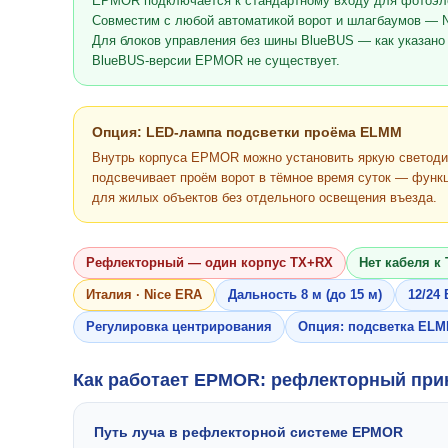
EPMOR подключается к стандартному входу для фотоэлем
Совместим с любой автоматикой ворот и шлагбаумов — Nic
Для блоков управления без шины BlueBUS — как указано
BlueBUS-версии EPMOR не существует.
Опция: LED-лампа подсветки проёма ELMM
Внутрь корпуса EPMOR можно установить яркую светоди
подсвечивает проём ворот в тёмное время суток — функц
для жилых объектов без отдельного освещения въезда.
Рефлекторный — один корпус TX+RX
Нет кабеля к
Италия · Nice ERA
Дальность 8 м (до 15 м)
12/24
Регулировка центрирования
Опция: подсветка EL
Как работает EPMOR: рефлекторный при
Путь луча в рефлекторной системе EPMOR