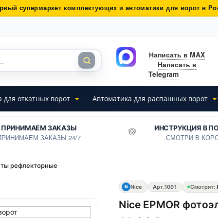
рвый супермаркет комплектующих и автоматики для ворот в Ро
Написать в MAX
Написать в
Telegram
а для откатных ворот
Автоматика для распашных ворот
ПРИНИМАЕМ ЗАКАЗЫ
ИНСТРУКЦИЯ В П
ПРИНИМАЕМ ЗАКАЗЫ 24/7
СМОТРИ В КОР
нты рефлекторные
Nice
Арт.
1091
Смотрят:
N
Nice EPMOR фотоэ