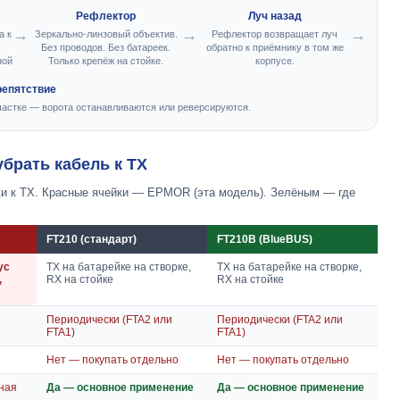
Рефлектор
Луч назад
а к
Зеркально-линзовый объектив.
Рефлектор возвращает луч
Без проводов. Без батареек.
обратно к приёмнику в том же
ной
Только крепёж на стойке.
корпусе.
епятствие
частке — ворота останавливаются или реверсируются.
убрать кабель к TX
ки к TX. Красные ячейки — EPMOR (эта модель). Зелёным — где
FT210 (стандарт)
FT210B (BlueBUS)
ус
TX на батарейке на створке,
TX на батарейке на створке,
,
RX на стойке
RX на стойке
Периодически (FTA2 или
Периодически (FTA2 или
FTA1)
FTA1)
Нет — покупать отдельно
Нет — покупать отдельно
ная
Да — основное применение
Да — основное применение