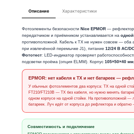
Описание
Характеристики
Фотоэлементы безопасности
Nice EPMOR
— рефлекторн
передатчиком и приёмником устанавливается на
одной
противоположной. Кабель к TX не нужен совсем — оба 
при извлечённой перемычке J1), питание
12/24 В AC/D
Фототест
: LED-индикатор проверяет работоспособност
подсветки проёма (опция ELMM). Корпус
105×50×40 мм
EPMOR: нет кабеля к TX и нет батареек — рефл
У обычных фотоэлементов два корпуса: TX на одной стой
FT210/FT210B — TX без кабеля, но нужно менять батаре
одном корпусе на одной стойке. На противоположной — л
батареек. Луч идёт от корпуса до рефлектора и обратно
Совместимость и подключение