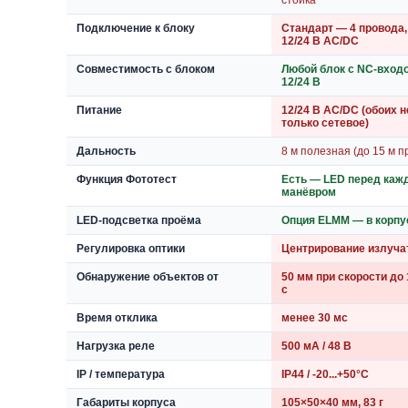
стойка
Подключение к блоку
Стандарт — 4 провода,
12/24 В AC/DC
Совместимость с блоком
Любой блок с NC-вход
12/24 В
Питание
12/24 В AC/DC (обоих 
только сетевое)
Дальность
8 м полезная (до 15 м п
Функция Фототест
Есть — LED перед ка
манёвром
LED-подсветка проёма
Опция ELMM — в корпу
Регулировка оптики
Центрирование излуча
Обнаружение объектов от
50 мм при скорости до 1
с
Время отклика
менее 30 мс
Нагрузка реле
500 мА / 48 В
IP / температура
IP44 / -20...+50°C
Габариты корпуса
105×50×40 мм, 83 г