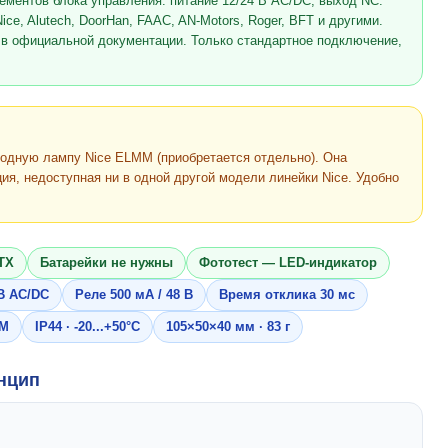
ентов блока управления: питание 12/24 В AC/DC, выход NC.
e, Alutech, DoorHan, FAAC, AN-Motors, Roger, BFT и другими.
 в официальной документации. Только стандартное подключение,
одную лампу Nice ELMM (приобретается отдельно). Она
ия, недоступная ни в одной другой модели линейки Nice. Удобно
 TX
Батарейки не нужны
Фототест — LED-индикатор
 В AC/DC
Реле 500 мА / 48 В
Время отклика 30 мс
MM
IP44 · -20...+50°C
105×50×40 мм · 83 г
нцип