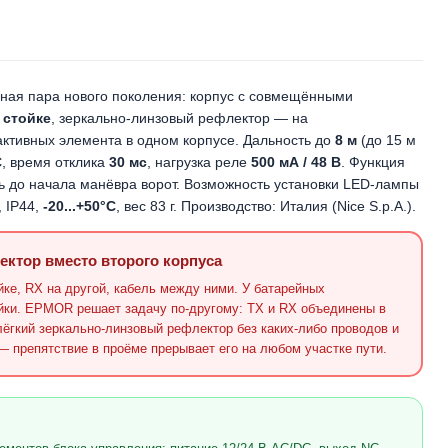
ая пара нового поколения: корпус с совмещёнными
 стойке
, зеркально-линзовый рефлектор — на
активных элемента в одном корпусе. Дальность до
8 м
(до 15 м
C
, время отклика
30 мс
, нагрузка реле
500 мА / 48 В
. Функция
ь до начала манёвра ворот. Возможность установки LED-лампы
, IP44,
-20...+50°C
, вес 83 г. Производство: Италия (Nice S.p.A.).
ектор вместо второго корпуса
ке, RX на другой, кабель между ними. У батарейных
йки. EPMOR решает задачу по-другому: TX и RX объединены в
ёгкий зеркально-линзовый рефлектор без каких-либо проводов и
 — препятствие в проёме прерывает его на любом участке пути.