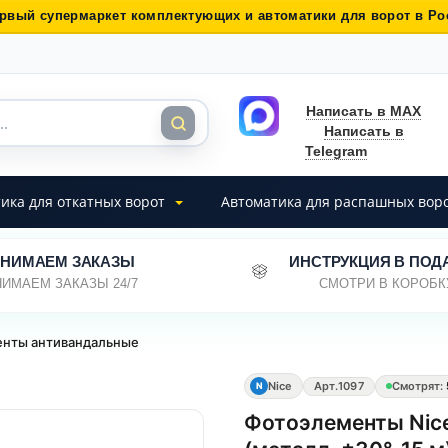
рвый супермаркет комплектующих и автоматики для ворот в Ро
Написать в MAX
Написать в
Telegram
ика для откатных ворот
Автоматика для распашных вор
НИМАЕМ ЗАКАЗЫ
ИНСТРУКЦИЯ В ПОД
ИМАЕМ ЗАКАЗЫ 24/7
СМОТРИ В КОРОБК
енты антивандальные
Nice
Арт.
1097
Смотрят:
N
Фотоэлементы Nice