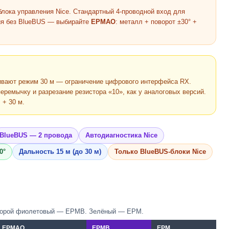
ока управления Nice. Стандартный 4-проводной вход для
ия без BlueBUS — выбирайте
EPMAO
: металл + поворот ±30° +
вают режим 30 м — ограничение цифрового интерфейса RX.
емычку и разрезание резистора «10», как у аналоговых версий.
 + 30 м.
BlueBUS — 2 провода
Автодиагностика Nice
0°
Дальность 15 м (до 30 м)
Только BlueBUS-блоки Nice
торой фиолетовый — EPMB. Зелёный — EPM.
EPMAO
EPMB
EPM