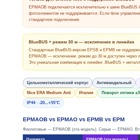
EPMAOB подключается исключительно к шине BlueBUS бл
фотоэлементов не поддерживается. Если блок управлен
стандартное подключение.
BlueBUS + режим 30 м — исключение в линейке
Стандартные BlueBUS-версии EPSB и EPMB не поддержи
EPMAOB — исключение: режим до 30 м доступен через пер
Это уникальная комбинация в линейке: BlueBUS + металл
Цельнометаллический корпус
Антивандальный
Nice ERA Medium Anti
Италия
Поворот оптики ±3
IP44 · -20...+55°C
EPMAOB vs EPMAO vs EPMB vs EPM
Фиолетовые — EPMAOB (эта модель). Серые — EPMAO. В
Параметр
EPMAOB (эта модель)