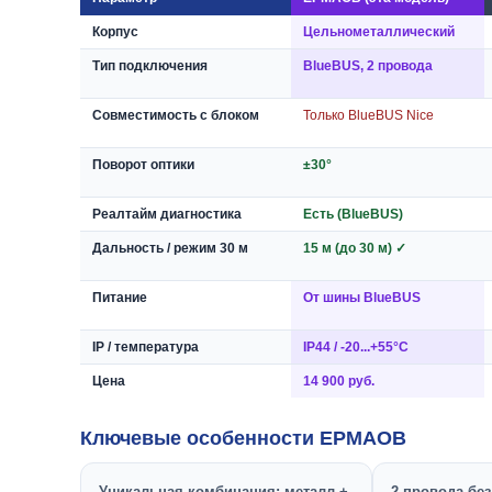
Корпус
Цельнометаллический
Тип подключения
BlueBUS, 2 провода
Совместимость с блоком
Только BlueBUS Nice
Поворот оптики
±30°
Реалтайм диагностика
Есть (BlueBUS)
Дальность / режим 30 м
15 м (до 30 м) ✓
Питание
От шины BlueBUS
IP / температура
IP44 / -20...+55°C
Цена
14 900 руб.
Ключевые особенности EPMAOB
Уникальная комбинация: металл +
2 провода бе