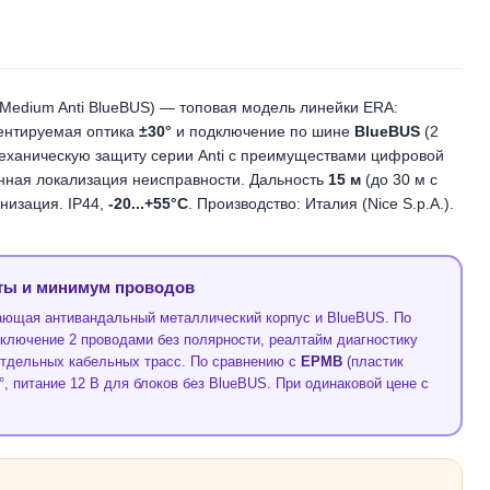
Medium Anti BlueBUS) — топовая модель линейки ERA:
иентируемая оптика
±30°
и подключение по шине
BlueBUS
(2
еханическую защиту серии Anti с преимуществами цифровой
нная локализация неисправности. Дальность
15 м
(до 30 м с
низация. IP44,
-20...+55°C
. Производство: Италия (Nice S.p.A.).
ты и минимум проводов
ающая антивандальный металлический корпус и BlueBUS. По
дключение 2 проводами без полярности, реалтайм диагностику
 отдельных кабельных трасс. По сравнению с
EPMB
(пластик
, питание 12 В для блоков без BlueBUS. При одинаковой цене с