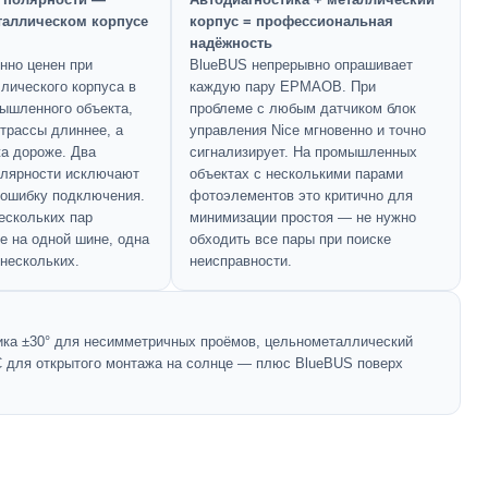
таллическом корпусе
корпус = профессиональная
надёжность
нно ценен при
BlueBUS непрерывно опрашивает
лического корпуса в
каждую пару EPMAOB. При
ышленного объекта,
проблеме с любым датчиком блок
 трассы длиннее, а
управления Nice мгновенно и точно
а дороже. Два
сигнализирует. На промышленных
олярности исключают
объектах с несколькими парами
ошибку подключения.
фотоэлементов это критично для
ескольких пар
минимизации простоя — не нужно
 на одной шине, одна
обходить все пары при поиске
 нескольких.
неисправности.
ка ±30° для несимметричных проёмов, цельнометаллический
C для открытого монтажа на солнце — плюс BlueBUS поверх