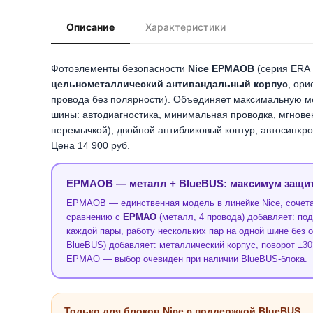
Описание
Характеристики
Фотоэлементы безопасности
Nice EPMAOB
(серия ERA 
цельнометаллический антивандальный корпус
, ор
провода без полярности). Объединяет максимальную м
шины: автодиагностика, минимальная проводка, мгнове
перемычкой), двойной антибликовый контур, автосинхро
Цена 14 900 руб.
EPMAOB — металл + BlueBUS: максимум защи
EPMAOB — единственная модель в линейке Nice, сочет
сравнению с
EPMAO
(металл, 4 провода) добавляет: по
каждой пары, работу нескольких пар на одной шине без
BlueBUS) добавляет: металлический корпус, поворот ±30°
EPMAO — выбор очевиден при наличии BlueBUS-блока.
Только для блоков Nice с поддержкой BlueBUS