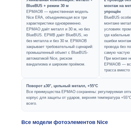
BlueBUS + режим 30 м
монтаж на ме
EPMAOB — единственная модель
упрощён
Nice ERA, объединяющая все три
BlueBUS особе
характеристики одновременно.
монтаже метал
EPMAO даёт металл и 30 м, но без
условиях пром
BlueBUS. EPMB даёт BlueBUS, но
где кабельные
без металла и без 30 м. EPMAOB
ошибки монтаж
закрывает требовательный сценарий:
провода без п
промышленный объект с BlueBUS-
самую частую 
автоматикой Nice, риском
При монтаже н
вандализма и широким проёмом.
EPMAOB — все
трасса вместо
Поворот ±30°, цельный металл, +55°C
Все преимущества EPMAO сохранены: регулируемая опти
корпус для защиты от ударов, верхняя температура +55°
всего.
Все модели фотоэлементов Nice