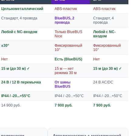
Цельнометаллический
ABS-пластик
ABS-пластик
Стандарт, 4 провода
BlueBUS, 2
Стандарт, 4
провода
провода
Любой с NC-входом
Только BlueBUS
Любой с NC-
Nice
входом
±30°
Фиксированный
Фиксированный
10°
10°
Нет
Есть (BlueBUS)
Нет
15 м (до 30 м) ✓
15 м — нет
15 м (до 30 м) ✓
режима 30 м
24 В / 12 В перемычка
От шины
24 В AC/DC
BlueBUS
IP44 / -20...+55°C
IP44 / -20...+50°C
IP44 / -20...+50°C
14 900 руб.
7 900 руб.
7 900 руб.
з полярности —
Автодиагностика + металлический