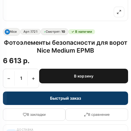
Nice
Арт.
1721
Смотрят:
10
✓ В наличии
N
Фотоэлементы безопасности для ворот
Nice Medium EPMВ
6 613 р.
В корзину
−
+
Быстрый заказ
В закладки
В сравнение
ДОСТАВКА