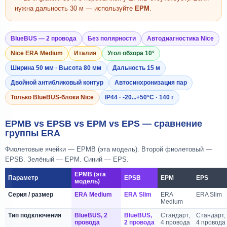
нужна дальность 30 м — используйте
EPM
.
BlueBUS — 2 провода
Без полярности
Автодиагностика Nice
Nice ERA Medium
Италия
Угол обзора 10°
Ширина 50 мм · Высота 80 мм
Дальность 15 м
Двойной антибликовый контур
Автосинхронизация пар
Только BlueBUS-блоки Nice
IP44 · -20...+50°C · 140 г
EPMB vs EPSB vs EPM vs EPS — сравнение
группы ERA
Фиолетовые ячейки — EPMB (эта модель). Второй фиолетовый —
EPSB. Зелёный — EPM. Синий — EPS.
EPMB (эта
Параметр
EPSB
EPM
EPS
модель)
Серия / размер
ERA Medium
ERA Slim
ERA
ERA Slim
Medium
Тип подключения
BlueBUS, 2
BlueBUS,
Стандарт,
Стандарт,
провода
2 провода
4 провода
4 провода