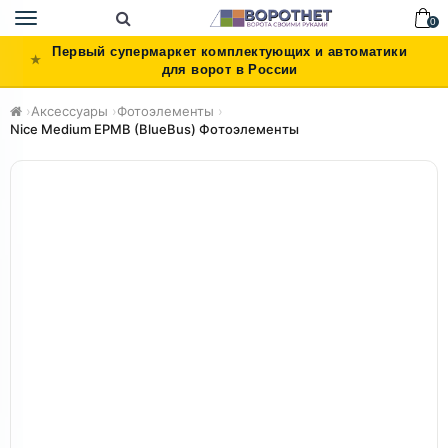
Toggle
0
navigation
Первый супермаркет комплектующих и автоматики
для ворот в России
›
Аксессуары
›
Фотоэлементы
›
Nice Medium EPMB (BlueBus) Фотоэлементы