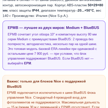
контур, автосинхронизация пар. Корпус ABS-пластик
50×29×80
мм
, класс защиты
IP44
, диапазон температур
-20...+50°C
, вес
140 г. Производство: Италия (Nice S.p.A.).
EPMB — лучшее из двух миров: Medium + BlueBUS
EPMB сочетает угол обзора 10° и компактную высоту 80 мм
серии Medium с преимуществами BlueBUS: 2 провода без
полярности, автодиагностика, несколько пар на одной шине.
Это топовая модель базовой ERA-линейки при одинаковой с
остальными цене 7 900 руб. — при условии, что блок
управления поддерживает BlueBUS. Если BlueBUS нет —
выбирайте
EPM
.
Важно: только для блоков Nice с поддержкой
BlueBUS
EPMB подключается исключительно к шине BlueBUS блока
управления Nice. Стандартный 4-проводной вход для
фотоэлементов не поддерживается. Максимальная дальность
— 15 м (режим 30 м с перемычкой у EPMB отсутствует). Если