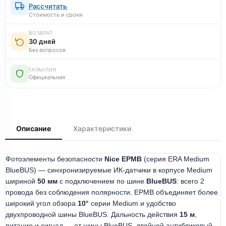
Рассчитать
Стоимость и сроки
ВОЗВРАТ
30 дней
Без вопросов
ГАРАНТИЯ
Официальная
Описание
Характеристики
Фотоэлементы безопасности
Nice EPMB
(серия ERA Medium
BlueBUS) — синхронизируемые ИК-датчики в корпусе Medium
шириной
50 мм
с подключением по шине
BlueBUS
: всего 2
провода без соблюдения полярности. EPMB объединяет более
широкий угол обзора
10°
серии Medium и удобство
двухпроводной шины BlueBUS. Дальность действия
15 м
,
питание и сигнал — от шины BlueBUS, двойной антибликовый