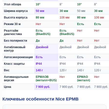
Угол обзора
10°
8°
10°
8°
Ширина корпуса
50 мм
30 мм
50 мм
30 мм
Высота корпуса
80 мм
106 мм
80 мм
106 мм
Режим 30 м
Нет
Нет
Есть
Есть
Реалтайм
Есть
Есть
Нет
Нет
диагностика
(BlueBUS)
(BlueBUS)
Без полярности
Да
Да
Нет
Нет
Антибликовый
Двойной
Двойной
Двойной
Двойной
контур
Автосинхронизация
Есть
Есть
Есть
Есть
Класс защиты
IP44
IP44
IP44
IP44
Вес
140 г
120 г
140 г
120 г
Антивандальная
EPMAOB
Нет
EPMAO
Нет
версия
(металл+BUS)
(металл)
Цена
7 900 руб.
7 900 руб.
7 900 руб.
7 900 руб.
Ключевые особенности Nice EPMB