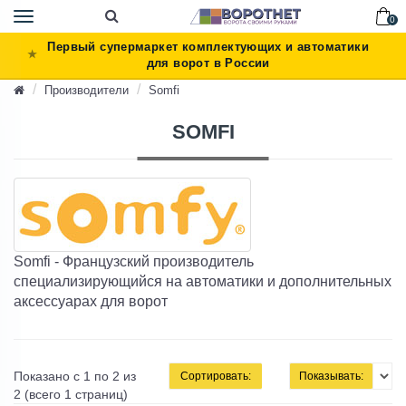
Toggle
0
navigation
Первый супермаркет комплектующих и автоматики
для ворот в России
Производители
Somfi
SOMFI
Somfi - Французский производитель
специализирующийся на автоматики и дополнительных
аксессуарах для ворот
Показано с 1 по 2 из
Сортировать:
Показывать:
2 (всего 1 страниц)