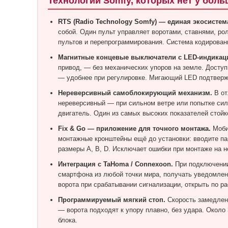
Технологии Somfy, которых нет у бол
RTS (Radio Technology Somfy) — единая экосистем
собой. Один пульт управляет воротами, ставнями, р
пультов и перепрограммирования. Система кодировани
Магнитные концевые выключатели с LED-индикац
привод, — без механических упоров на земле. Доступ 
— удобнее при регулировке. Мигающий LED подтвержд
Нереверсивный самоблокирующий механизм.
В от
нереверсивный — при сильном ветре или попытке сило
двигатель. Один из самых высоких показателей стойкос
Fix & Go — приложение для точного монтажа.
Моби
монтажные кронштейны ещё до установки: вводите па
размеры A, B, D. Исключает ошибки при монтаже на н
Интеграция с TaHoma / Connexoon.
При подключении
смартфона из любой точки мира, получать уведомлен
ворота при срабатывании сигнализации, открыть по р
Программируемый мягкий стоп.
Скорость замедлени
— ворота подходят к упору плавно, без удара. Окол
блока.