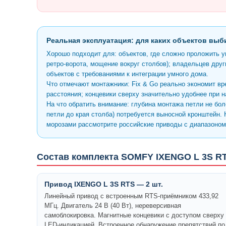
Реальная эксплуатация: для каких объектов вы
Хорошо подходит для: объектов, где сложно проложить у
ретро-ворота, мощение вокруг столбов); владельцев дру
объектов с требованиями к интеграции умного дома.
Что отмечают монтажники: Fix & Go реально экономит в
расстояния; концевики сверху значительно удобнее при н
На что обратить внимание: глубина монтажа петли не бол
петли до края столба) потребуется выносной кронштейн.
морозами рассмотрите российские приводы с диапазоном 
Состав комплекта SOMFY IXENGO L 3S R
Привод IXENGO L 3S RTS — 2 шт.
Линейный привод с встроенным RTS-приёмником 433,92
МГц. Двигатель 24 В (40 Вт), нереверсивная
самоблокировка. Магнитные концевики с доступом сверху
LED-индикацией. Встроенное обнаружение препятствий по