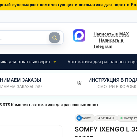
рвый супермаркет комплектующих и автоматики для ворот в Ро
Написать в MAX
Написать в
Telegram
ика для откатных ворот
Автоматика для распашных вор
НИМАЕМ ЗАКАЗЫ
ИНСТРУКЦИЯ В ПОД
ИМАЕМ ЗАКАЗЫ 24/7
СМОТРИ В КОРОБК
S RTS Комплект автоматики для распашных ворот
Somfi
Арт.
1649
Смотрят
S
SOMFY IXENGO L 3