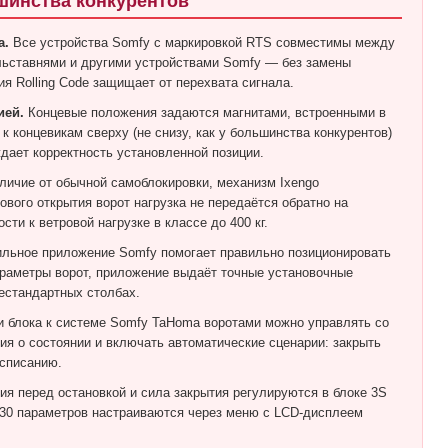
ьшинства конкурентов
а.
Все устройства Somfy с маркировкой RTS совместимы между
ольставнями и другими устройствами Somfy — без замены
я Rolling Code защищает от перехвата сигнала.
ией.
Концевые положения задаются магнитами, встроенными в
к концевикам сверху (не снизу, как у большинства конкурентов)
ает корректность установленной позиции.
личие от обычной самоблокировки, механизм Ixengo
вого открытия ворот нагрузка не передаётся обратно на
ти к ветровой нагрузке в классе до 400 кг.
льное приложение Somfy помогает правильно позиционировать
раметры ворот, приложение выдаёт точные установочные
естандартных столбах.
 блока к системе Somfy TaHoma воротами можно управлять со
ия о состоянии и включать автоматические сценарии: закрыть
асписанию.
я перед остановкой и сила закрытия регулируются в блоке 3S
о 30 параметров настраиваются через меню с LCD-дисплеем