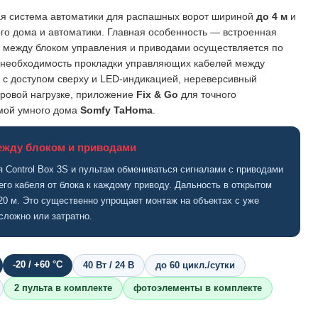
 система автоматики для распашных ворот шириной
до 4 м
и
го дома и автоматики. Главная особенность — встроенная
зь между блоком управления и приводами осуществляется по
т необходимость прокладки управляющих кабелей между
 с доступом сверху и LED-индикацией, нереверсивный
тровой нагрузке, приложение
Fix & Go
для точного
емой умного дома
Somfy TaHoma
.
ежду блоком и приводами
 Control Box 3S и пультам обмениваться сигналами с приводами
го кабеля от блока к каждому приводу. Дальность в открытом
20 м. Это существенно упрощает монтаж на объектах с уже
сложно или затратно.
-20 / +60 °C
40 Вт / 24 В
до 60 цикл./сутки
2 пульта в комплекте
фотоэлементы в комплекте