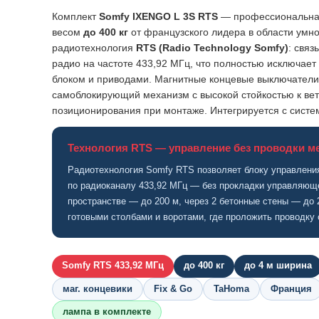
Комплект
Somfy IXENGO L 3S RTS
— профессиональная
весом
до 400 кг
от французского лидера в области умно
радиотехнология
RTS (Radio Technology Somfy)
: свя
радио на частоте 433,92 МГц, что полностью исключае
блоком и приводами. Магнитные концевые выключатели
самоблокирующий механизм с высокой стойкостью к ве
позиционирования при монтаже. Интегрируется с сист
Технология RTS — управление без проводки м
Радиотехнология Somfy RTS позволяет блоку управления
по радиоканалу 433,92 МГц — без прокладки управляюще
пространстве — до 200 м, через 2 бетонные стены — до 
готовыми столбами и воротами, где проложить проводку 
Somfy RTS 433,92 МГц
до 400 кг
до 4 м ширина
маг. концевики
Fix & Go
TaHoma
Франция
лампа в комплекте