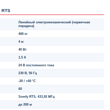
S RTS
Линейный электромеханический (червячная
передача)
400 кг
4 м
40 Вт
1,5 А
24 В постоянного тока
230 В, 50 Гц
-20 / +60 °C
60
Somfy RTS, 433,92 МГц
до 200 м