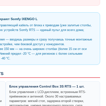
бирают Somfy IXENGO L
правляющий кабель от блока к приводам (уже залитые столбы,
гих устройств Somfy RTS — единый пульт для всего дома;
ремя — вводишь размеры и сразу получаешь точные монтажные
астройке, чем боковой доступ у конкурентов.
ее 150 мм — на очень широких столбах (более 15 см от оси
 Нижний предел -20 °C — для регионов с более сильными
-40 °C.
TS
Блок управления Control Box 3S RTS — 1 шт.
Блок управления с LCD-дисплеем, встроенным RTS-
приёмником и антенной. Около 30 настраиваемых
 и
параметров: мягкий стоп, задержка второй створки,
автозакрытие, ширина пешеходного прохода, сила