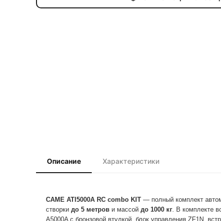
Описание
Характеристики
CAME ATI5000A RC combo KIT
— полный комплект авто
створки
до 5 метров
и массой
до 1000 кг
. В комплекте 
A5000A с бронзовой втулкой, блок управления ZF1N, вст