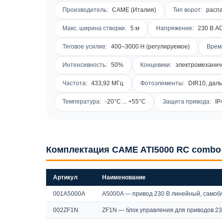
Производитель:
CAME (Италия)
Тип ворот:
распа
Макс. ширина створки:
5 м
Напряжение:
230 В A
Тяговое усилие:
400–3000 Н (регулируемое)
Время
Интенсивность:
50%
Концевики:
электромеханич
Частота:
433,92 МГц
Фотоэлементы:
DIR10, даль
Температура:
-20°C ... +55°C
Защита привода:
IP
Комплектация CAME ATI5000 RC combo
Артикул
Наименование
001A5000A
A5000A — привод 230 В линейный, самобло
002ZF1N
ZF1N — блок управления для приводов 23