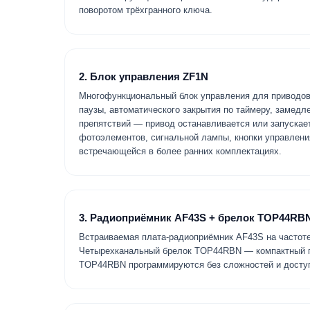
поворотом трёхгранного ключа.
2. Блок управления ZF1N
Многофункциональный блок управления для приводов 
паузы, автоматического закрытия по таймеру, замедл
препятствий — привод останавливается или запускае
фотоэлементов, сигнальной лампы, кнопки управлени
встречающейся в более ранних комплектациях.
3. Радиоприёмник AF43S + брелок TOP44RB
Встраиваемая плата-радиоприёмник AF43S на частоте
Четырехканальный брелок TOP44RBN — компактный п
TOP44RBN программируются без сложностей и доступ