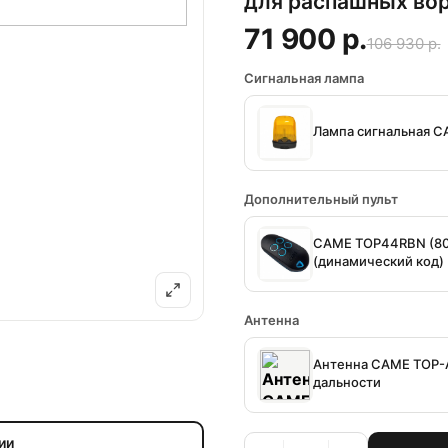
для распашных во
71 900 р.
106 930 р.
Сигнальная лампа
Лампа сигнальная C
Дополнительный пульт
CAME TOP44RBN (80
(динамический код)
Антенна
Антенна CAME TOP-
дальности
ии