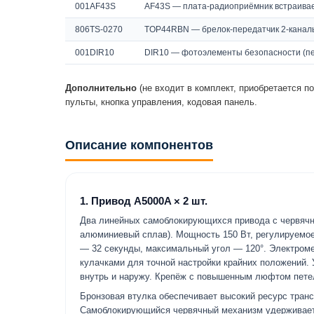
001AF43S
AF43S — плата-радиоприёмник встраивае
806TS-0270
TOP44RBN — брелок-передатчик 2-канал
001DIR10
DIR10 — фотоэлементы безопасности (пер
Дополнительно
(не входит в комплект, приобретается п
пульты, кнопка управления, кодовая панель.
Описание компонентов
1. Привод A5000A × 2 шт.
Два линейных самоблокирующихся привода с червячно
алюминиевый сплав). Мощность 150 Вт, регулируемое 
— 32 секунды, максимальный угол — 120°. Электром
кулачками для точной настройки крайних положений. 
внутрь и наружу. Крепёж с повышенным люфтом петел
Бронзовая втулка обеспечивает высокий ресурс тран
Самоблокирующийся червячный механизм удерживает 