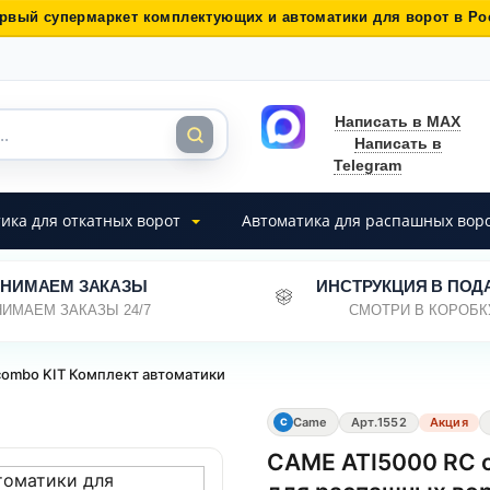
рвый супермаркет комплектующих и автоматики для ворот в Ро
Написать в MAX
Написать в
Telegram
ика для откатных ворот
Автоматика для распашных вор
НИМАЕМ ЗАКАЗЫ
ИНСТРУКЦИЯ В ПОД
ИМАЕМ ЗАКАЗЫ 24/7
СМОТРИ В КОРОБК
combo KIT Комплект автоматики
Came
Арт.
1552
Акция
C
CAME ATI5000 RC 