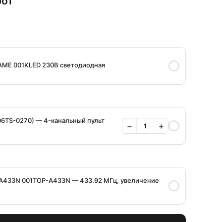
рот
AME 001KLED 230B светодиодная
6TS-0270) — 4-канальный пульт
−
+
A433N 001TOP-A433N — 433.92 МГц, увеличение