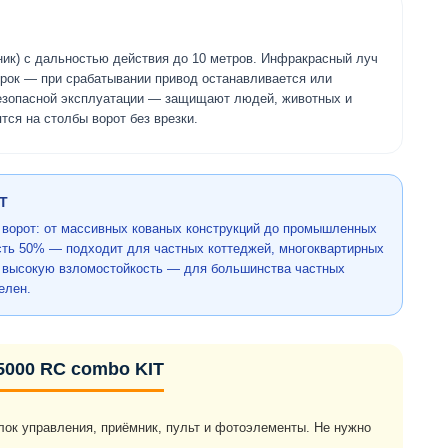
ик) с дальностью действия до 10 метров. Инфракрасный луч
орок — при срабатывании привод останавливается или
езопасной эксплуатации — защищают людей, животных и
ся на столбы ворот без врезки.
IT
ворот: от массивных кованых конструкций до промышленных
ость 50% — подходит для частных коттеджей, многоквартирных
т высокую взломостойкость — для большинства частных
елен.
5000 RC combo KIT
лок управления, приёмник, пульт и фотоэлементы. Не нужно