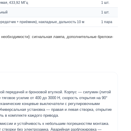
мая, 433,92 МГц
1 шт.
ьный
1 шт.
едатчик + приёмник), накладные, дальность 10 м
1 пара
о необходимости): сигнальная лампа, дополнительные брелоки-
й передачей и бронзовой втулкой. Корпус — силумин (литой
тяговое усилие от 400 до 3000 Н, скорость открытия на 90°
еханические концевые выключатели с регулировочными
Универсальная установка — правая и левая створка, открытие
ь в комплекте каждого привода.
смиссии и устойчивость к небольшим погрешностям монтажа.
створки без электрозамка. Аварийная разблокировка —