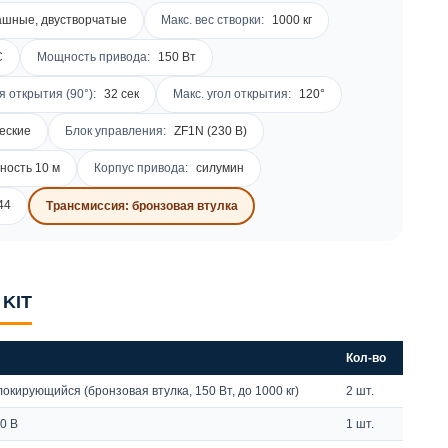
шные, двустворчатые
Макс. вес створки:
1000 кг
C
Мощность привода:
150 Вт
 открытия (90°):
32 сек
Макс. угол открытия:
120°
еские
Блок управления:
ZF1N (230 В)
ность 10 м
Корпус привода:
силумин
44
Трансмиссия: бронзовая втулка
 KIT
Кол-во
кирующийся (бронзовая втулка, 150 Вт, до 1000 кг)
2 шт.
0 В
1 шт.