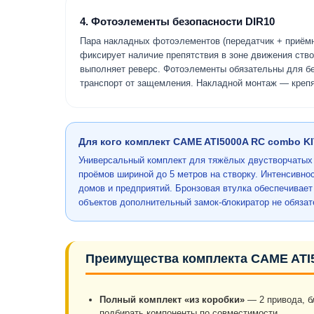
4. Фотоэлементы безопасности DIR10
Пара накладных фотоэлементов (передатчик + приёмн
фиксирует наличие препятствия в зоне движения ств
выполняет реверс. Фотоэлементы обязательны для б
транспорт от защемления. Накладной монтаж — крепят
Для кого комплект CAME ATI5000A RC combo K
Универсальный комплект для тяжёлых двустворчатых 
проёмов шириной до 5 метров на створку. Интенсивн
домов и предприятий. Бронзовая втулка обеспечивае
объектов дополнительный замок-блокиратор не обязат
Преимущества комплекта CAME ATI
Полный комплект «из коробки»
— 2 привода, б
подбирать компоненты по совместимости.