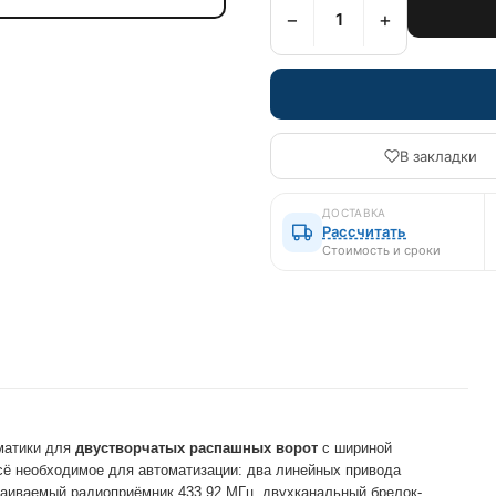
−
+
В закладки
ДОСТАВКА
Рассчитать
Стоимость и сроки
матики для
двустворчатых распашных ворот
с шириной
всё необходимое для автоматизации: два линейных привода
раиваемый радиоприёмник 433,92 МГц, двухканальный брелок-