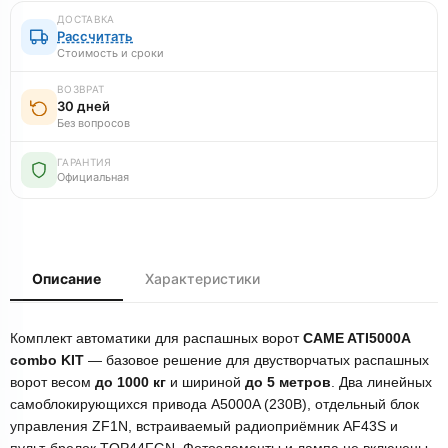
ДОСТАВКА
Рассчитать
Стоимость и сроки
ВОЗВРАТ
30 дней
Без вопросов
ГАРАНТИЯ
Официальная
Описание
Характеристики
Комплект автоматики для распашных ворот
CAME ATI5000A
combo KIT
— базовое решение для двустворчатых распашных
ворот весом
до 1000 кг
и шириной
до 5 метров
. Два линейных
самоблокирующихся привода A5000A (230В), отдельный блок
управления ZF1N, встраиваемый радиоприёмник AF43S и