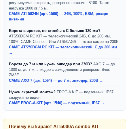
регулируемая скорость, резервное питание LB180. Та же
нагрузка 1000 кг / 5 м.
CAME ATI 5024N (арт. 1566) — 24В, 100%, ESM, резерв
питания →
Ворота широкие, но столбы с С больше 120 мм?
ATS50DGM RC KIT — телескопический 24В, С до 200 мм,
100%, CAME Connect. Или ATS50AGS — то же самое на 230В.
CAME ATS50DGM RC KIT — телескопический, С до 200 мм
→
Ворота до 7 м или нужен энкодер при 230В?
AXO 7 — до
1000 кг, до 7 м, энкодер с замедлением и реверсом, блок
ZM3E.
CAME AXO 7 (арт. 1564) — до 7 м, энкодер, 230В →
Нужен скрытый монтаж?
FROG-A KIT — подземный, IP67,
снаружи не виден.
CAME FROG-A-KIT (арт. 1540) — подземный, IP67 →
Почему выбирают ATI5000A combo KIT