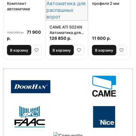
Комплект
профиля 2 мм
автоматики
CAME ATI 5024N
71 900
Автоматика для
106 930 р.
р.
распашных ворот
126 850 р.
11 600 р.
В корзину
В корзину
В корзину