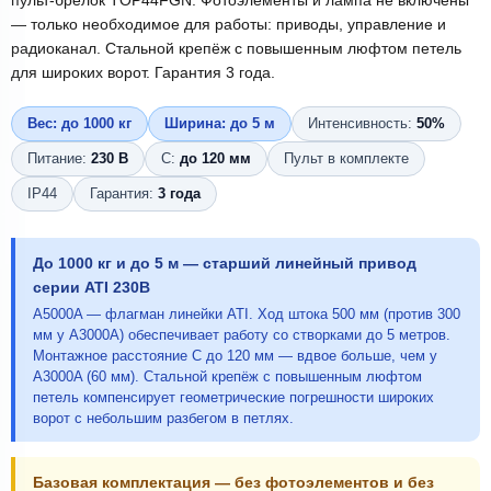
пульт-брелок TOP44FGN. Фотоэлементы и лампа не включены
— только необходимое для работы: приводы, управление и
радиоканал. Стальной крепёж с повышенным люфтом петель
для широких ворот. Гарантия 3 года.
Вес: до 1000 кг
Ширина: до 5 м
Интенсивность:
50%
Питание:
230 В
С:
до 120 мм
Пульт в комплекте
IP44
Гарантия:
3 года
До 1000 кг и до 5 м — старший линейный привод
серии ATI 230В
A5000A — флагман линейки ATI. Ход штока 500 мм (против 300
мм у A3000A) обеспечивает работу со створками до 5 метров.
Монтажное расстояние С до 120 мм — вдвое больше, чем у
A3000A (60 мм). Стальной крепёж с повышенным люфтом
петель компенсирует геометрические погрешности широких
ворот с небольшим разбегом в петлях.
Базовая комплектация — без фотоэлементов и без