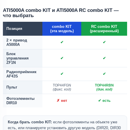
ATI5000A combo KIT и ATI5000A RC combo KIT —
что выбрать
combo KIT
RC combo KIT
Позиция
(эта модель)
(расширенный)
2 × привод
✔
✔
A5000A
Блок
управления
✔
✔
ZF1N
Радиоприёмник
✔
✔
AF43S
TOP44FGN
TOP44RBN
Пульт
(фикс. код)
(дин. код)
Фотоэлементы
✗ нет
✔ есть
DIR10
Когда брать combo KIT:
если фотоэлементы на объекте уже
есть, или планируете установить другую модель (DIR20, DIR30