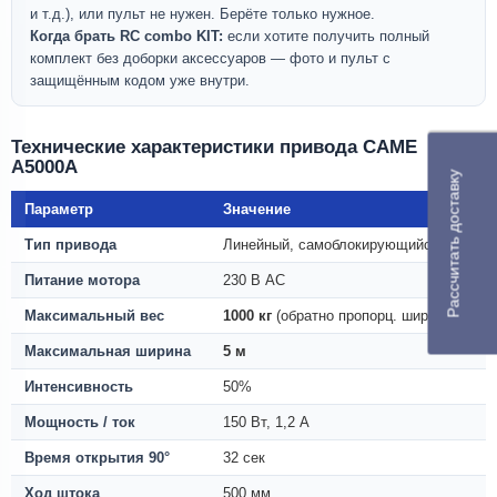
и т.д.), или пульт не нужен. Берёте только нужное.
Когда брать RC combo KIT:
если хотите получить полный
комплект без доборки аксессуаров — фото и пульт с
защищённым кодом уже внутри.
Технические характеристики привода CAME
A5000A
Рассчитать доставку
Параметр
Значение
Тип привода
Линейный, самоблокирующийся
Питание мотора
230 В AC
Максимальный вес
1000 кг
(обратно пропорц. ширине)
Максимальная ширина
5 м
Интенсивность
50%
Мощность / ток
150 Вт, 1,2 А
Время открытия 90°
32 сек
Ход штока
500 мм