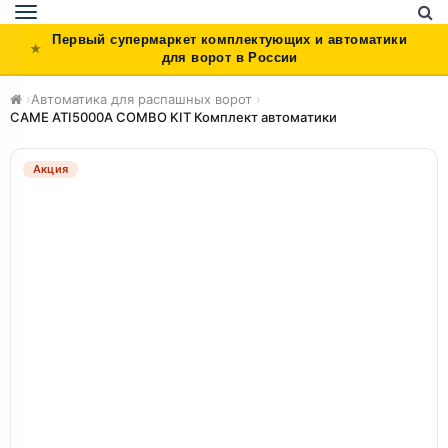
Toggle
navigation
Первый супермаркет комплектующих и автоматики
для ворот в России
›
Автоматика для распашных ворот
›
CAME ATI5000A COMBO KIT Комплект автоматики
Акция