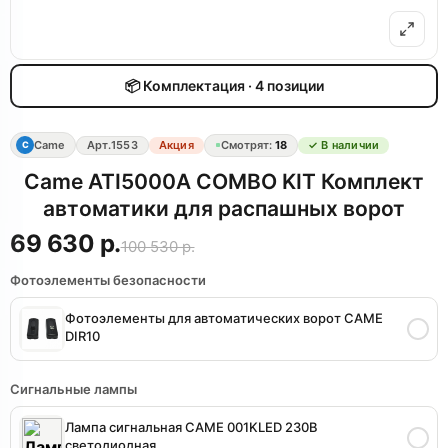
📦 Комплектация · 4 позиции
Came
Арт.
1553
Акция
Смотрят:
18
✓ В наличии
C
Came ATI5000A COMBO KIT Комплект
автоматики для распашных ворот
69 630 р.
100 530 р.
Фотоэлементы безопасности
Фотоэлементы для автоматических ворот CAME
DIR10
Сигнальные лампы
Лампа сигнальная CAME 001KLED 230B
светодиодная