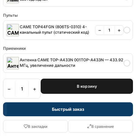
Пульты
CAME TOP44FGN (806TS-0310) 4-
−
+
канальный пульт (статический код)
Приемники
Антенна CAME TOP-A433N 001TOP-A433N — 433.92
МГц, увеличение дальности
В корзину
−
+
Быстрый заказ
В закладки
В сравнение