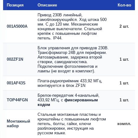
Позиция
Описание
Кол-во
Привод 230В линейный,
самоблокирующийся. Ход штока 500
мм. С до 120 мм. Механические
001A5000A
2 шт.
концевые выключатели. Стальной
крепёж с повышенным люфтом
петель. IP44.
Блок управления для приводов 230В.
Трансформатор 24В для периферии.
Автозакрывание, задержка второй
002ZF1N
1 шт.
створки, самодиагностика.
Подключение фотоэлементов и
лампы (не входят в комплект).
Плата-радиоприёмник 433,92 МГц,
001AF43S
1 шт.
монтируется в блок ZF1N
Брелок-передатчик 4-канальный,
ТОР44FGN
433,92 МГц, с
фиксированным
1 шт.
кодом
Стальные монтажные пластины и
кронштейны с повышенным люфтом
Монтажный
петель, болты, гайки, ключи
компл.
набор
разблокировки, инструкция на
русском языке.