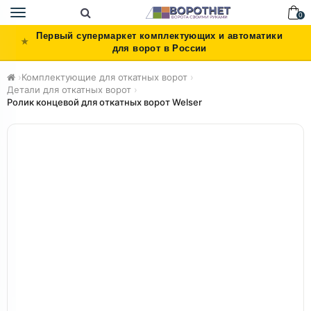
Toggle
0
navigation
Первый супермаркет комплектующих и автоматики
для ворот в России
›
Комплектующие для откатных ворот
›
Детали для откатных ворот
›
Ролик концевой для откатных ворот Welser