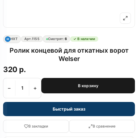
НХТ
Арт.
1155
Смотрят:
6
✓ В наличии
Н
Ролик концевой для откатных ворот
Welser
320 р.
В корзину
−
+
Быстрый заказ
В закладки
В сравнение