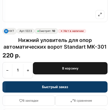
НХТ
Арт.
1223
Смотрят:
10
✗ Нет в наличии
Н
Нижний уловитель для опор
автоматических ворот Standart MK-301
220 р.
В корзину
−
+
Быстрый заказ
В закладки
В сравнение