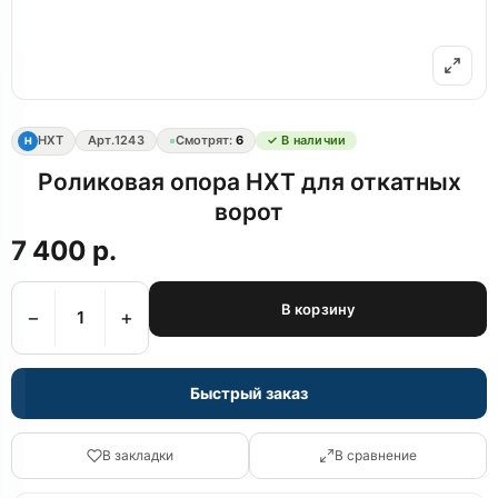
НХТ
Арт.
1243
Смотрят:
6
✓ В наличии
Н
Роликовая опора НХТ для откатных
ворот
7 400 р.
В корзину
−
+
Быстрый заказ
В закладки
В сравнение