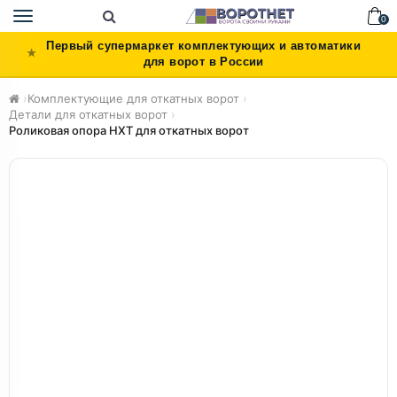
Toggle
0
navigation
Первый супермаркет комплектующих и автоматики
для ворот в России
›
Комплектующие для откатных ворот
›
Детали для откатных ворот
›
Роликовая опора НХТ для откатных ворот