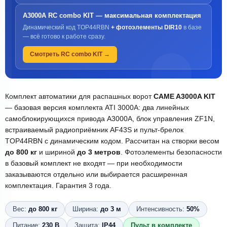
A3000A RC combo KIT — максимальная комплектация
Динамический код TOP44RBN
+ фотоэлементы DIR10
в базе
— всё готово к работе сразу.
Смотреть RC combo KIT →
Комплект автоматики для распашных ворот
CAME A3000A KIT
— базовая версия комплекта ATI 3000A: два линейных
самоблокирующихся привода A3000A, блок управления ZF1N,
встраиваемый радиоприёмник AF43S и пульт-брелок
TOP44RBN с динамическим кодом. Рассчитан на створки весом
до 800 кг
и шириной
до 3 метров
. Фотоэлементы безопасности
в базовый комплект не входят — при необходимости
заказываются отдельно или выбирается расширенная
комплектация. Гарантия 3 года.
Вес:
до 800 кг
Ширина:
до 3 м
Интенсивность:
50%
Питание:
230 В
Защита:
IP44
Пульт в комплекте