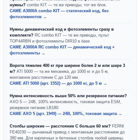
нужны?
combo KIT — те же приводы, тот же блок.
CAME A3000A combo KIT — статический код, без
фотоэлементов →
Нужны динамический код и фотоэлементы сразу в
комплекте?
RC combo KIT — те же приводы, пульт
TOP44RBN и фотоэлементы DIR10 в базе.
CAME A3000A RC combo KIT — динамический код +
фотоэлементы →
Ворота тяжелее 400 кг при ширине более 2 м или шире 3
м?
ATI 5000 — та же механика, до 1000 кг и до 5 м,
монтажное расстояние С до 120 мм.
CAME ATI 5000 (арт. 1552) — до 1000 кг, до 5 м →
Нужна интенсивность выше 50% или резервное питание?
AXO 5 — 24В, 100% интенсивность, токовая защита ESM,
резервное питание LB180.
CAME AXO 5 (арт. 1949) — 24В, 100%, токовая защита →
Столбы широкие — расстояние С больше 60 мм?
FERNI
FE40230 — рычажный привод с монтажным расстоянием до
380 мм. Для кирпичных и бетонных столбов любой ширины.