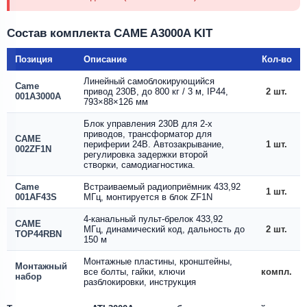
Состав комплекта CAME A3000A KIT
Позиция
Описание
Кол-во
Линейный самоблокирующийся
Came
привод 230В, до 800 кг / 3 м, IP44,
2 шт.
001A3000A
793×88×126 мм
Блок управления 230В для 2-х
приводов, трансформатор для
CAME
периферии 24В. Автозакрывание,
1 шт.
002ZF1N
регулировка задержки второй
створки, самодиагностика.
Came
Встраиваемый радиоприёмник 433,92
1 шт.
001AF43S
МГц, монтируется в блок ZF1N
4-канальный пульт-брелок 433,92
CAME
МГц, динамический код, дальность до
2 шт.
TOP44RBN
150 м
Монтажные пластины, кронштейны,
Монтажный
все болты, гайки, ключи
компл.
набор
разблокировки, инструкция