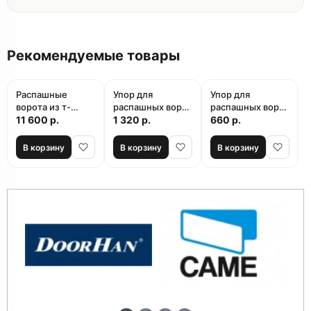
Рекомендуемые товары
Распашные
Упор для
Упор для
ворота из т-
распашных ворот
распашных ворот
профиля 2 мм
11 600 р.
Furniteh MX02A
1 320 р.
Furniteh MX03B
660 р.
В корзину
В корзину
В корзину