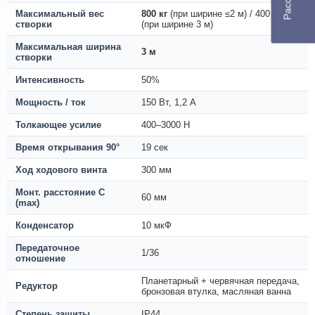
Максимальный вес
800 кг
(при ширине ≤2 м) / 400 кг
створки
(при ширине 3 м)
Максимальная ширина
3 м
створки
Интенсивность
50%
Мощность / ток
150 Вт, 1,2 А
Толкающее усилие
400–3000 Н
Время открывания 90°
19 сек
Ход ходового винта
300 мм
Монт. расстояние С
60 мм
(max)
Конденсатор
10 мкФ
Передаточное
1/36
отношение
Планетарный + червячная передача,
Редуктор
бронзовая втулка, масляная ванна
Степень защиты
IP44