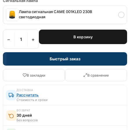
Сигнальная лампа
Лампа сигнальная CAME 001KLED 230B
светодиодная
В корзину
−
+
Быстрый заказ
В закладки
В сравнение
ДОСТАВКА
Рассчитать
Стоимость и сроки
ВОЗВРАТ
30 дней
Без вопросов