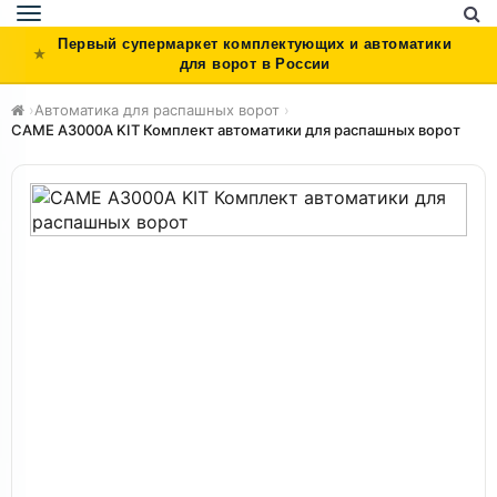
Toggle
navigation
Первый супермаркет комплектующих и автоматики
для ворот в России
›
Автоматика для распашных ворот
›
CAME A3000A KIT Комплект автоматики для распашных ворот