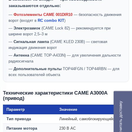
заказываются отдельно:
—
Фотоэлементы CAME 001DIR10
— безопасность движения
ворот (входят в
RC combo KIT
)
—
Электрозамок
(CAME Lock 82) — рекомендуется при
ширине ворот 2,5–3 м
—
Сигнальная лампа
(CAME KLED 230В) — световая
индикация движения ворот
—
Антенна
(CAME TOP-A433N) — для увеличения дальности
радиосигнала
—
Дополнительные пульты
TOP44FGN / TOP44RBN — для
всех пользователей объекта
Технические характеристики CAME A3000A
(привод)
Рассчитать доставку
Параметр
Значение
Тип привода
Линейный, самоблокирующийся
Питание мотора
230 В AC