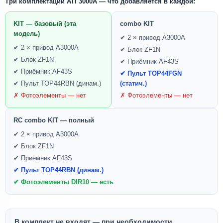
Три комплектации ATI 3000A — что добавляется в каждой:
KIT — базовый (эта
combo KIT
модель)
✔ 2 × привод A3000A
✔ 2 × привод A3000A
✔ Блок ZF1N
✔ Блок ZF1N
✔ Приёмник AF43S
✔ Приёмник AF43S
✔ Пульт TOP44FGN
✔ Пульт ТОР44RBN (динам.)
(статич.)
✗ Фотоэлементы — нет
✗ Фотоэлементы — нет
RC combo KIT — полный
✔ 2 × привод A3000A
✔ Блок ZF1N
✔ Приёмник AF43S
✔ Пульт TOP44RBN (динам.)
✔ Фотоэлементы DIR10 — есть
В комплект не входят — при необходимости