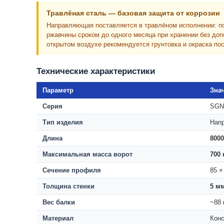
Травлёная сталь — базовая защита от коррозии
Направляющая поставляется в травлёном исполнении: по
ржавчины сроком до одного месяца при хранении без до
открытом воздухе рекомендуется грунтовка и окраска по
Технические характеристики
Параметр
Зна
Серия
SGN
Тип изделия
Нап
Длина
800
Максимальная масса ворот
700 
Сечение профиля
85 ×
Толщина стенки
5 м
Вес балки
~88 к
Материал
Конс