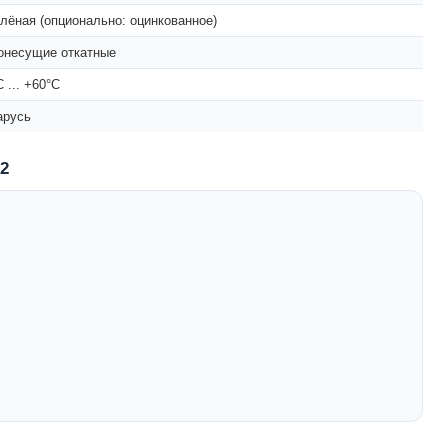
лёная (опционально: оцинкованное)
онесущие откатные
C ... +60°C
арусь
2