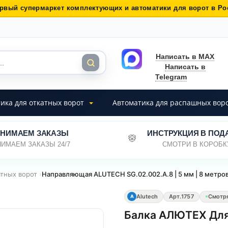
рвый супермаркет комплектующих и автоматики для ворот в Ро
Написать в MAX
Написать в
Telegram
ика для откатных ворот
Автоматика для распашных вор
НИМАЕМ ЗАКАЗЫ
ИНСТРУКЦИЯ В ПОД
ИМАЕМ ЗАКАЗЫ 24/7
СМОТРИ В КОРОБК
атных ворот
›
Направляющая ALUTECH SG.02.002.А.8 | 5 мм | 8 метров
Alutech
Арт.
1757
Смотр
A
Балка АЛЮТЕХ Для 