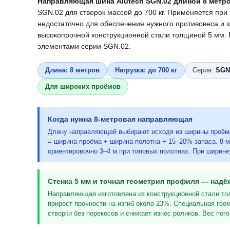
Направляющая шина Alutech SGN.02 длиной 8 метр
SGN.02 для створок массой до 700 кг. Применяется пр
недостаточно для обеспечения нужного противовеса и з
высокопрочной конструкционной стали толщиной 5 мм.
элементами серии SGN.02.
Длина: 8 метров
Нагрузка: до 700 кг
Серия:
SGN
Для широких проёмов
Когда нужна 8-метровая направляющая
Длину направляющей выбирают исходя из ширины проёма
= ширина проёма + ширина полотна + 15–20% запаса. 8
ориентировочно 3–4 м при типовых полотнах. При ширин
Стенка 5 мм и точная геометрия профиля — надё
Направляющая изготовлена из конструкционной стали то
прирост прочности на изгиб около 23%. Специальная гео
створки без перекосов и снижает износ роликов. Вес пого