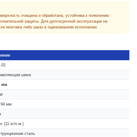
верхность очищена и обработана, устойчива к появлению
полнительной защиты. Для долгосрочной эксплуатации на
сле монтажа либо заказ в оцинкованном исполнении.
чение
.02
равляющая шина
0 мм
кг
 94 мм
м
г (11 кг/п.м.)
трукционная сталь