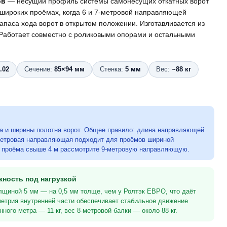
ов
— несущий профиль системы самонесущих откатных ворот
и широких проёмах, когда 6 и 7-метровой направляющей
апаса хода ворот в открытом положении. Изготавливается из
 Работает совместно с роликовыми опорами и остальными
.02
Сечение:
85×94 мм
Стенка:
5 мм
Вес:
~88 кг
 и ширины полотна ворот. Общее правило: длина направляющей
-метровая направляющая подходит для проёмов шириной
е проёма свыше 4 м рассмотрите 9-метровую направляющую.
жность под нагрузкой
лщиной 5 мм — на 0,5 мм толще, чем у Ролтэк ЕВРО, что даёт
метрия внутренней части обеспечивает стабильное движение
нного метра — 11 кг, вес 8-метровой балки — около 88 кг.