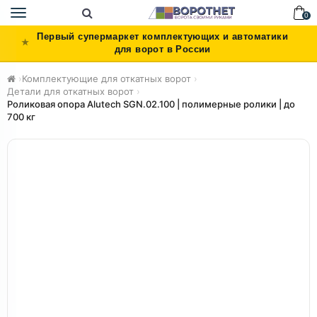
Toggle
0
navigation
Первый супермаркет комплектующих и автоматики
для ворот в России
›
Комплектующие для откатных ворот
›
Детали для откатных ворот
›
Роликовая опора Alutech SGN.02.100 | полимерные ролики | до
700 кг