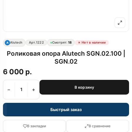
Alutech
Арт.
1222
Смотрят:
18
✗ Нет в наличии
A
Роликовая опора Alutech SGN.02.100 |
SGN.02
6 000 р.
В корзину
−
+
Быстрый заказ
В закладки
В сравнение