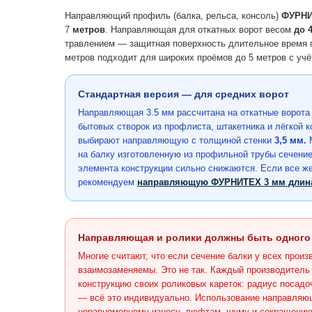
Направляющий профиль (балка, рельса, консоль)
ФУРН
7
метров
. Направляющая для откатных ворот весом
до 4
травлением — защитная поверхность длительное время п
метров подходит для широких проёмов до 5 метров с учё
Стандартная версия — для средних ворот
Направляющая 3.5 мм рассчитана на откатные ворота 
бытовых створок из профлиста, штакетника и лёгкой 
выбирают направляющую с толщиной стенки
3,5 мм.
М
на балку изготовленную из профильной трубы сечение
элемента конструкции сильно снижаются. Если все же
рекомендуем
направляющую ФУРНИТЕХ 3 мм длина
Направляющая и ролики должны быть одного
Многие считают, что если сечение балки у всех прои
взаимозаменяемы. Это не так. Каждый производител
конструкцию своих роликовых кареток: радиус посадо
— всё это индивидуально. Использование направляющ
неравномерному износу, люфтам, шуму и сокращению