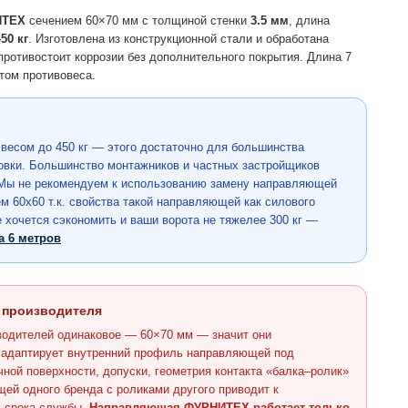
ИТЕХ
сечением 60×70 мм с толщиной стенки
3.5 мм
, длина
50 кг
. Изготовлена из конструкционной стали и обработана
ротивостоит коррозии без дополнительного покрытия. Длина 7
том противовеса.
весом до 450 кг — этого достаточно для большинства
ковки. Большинство монтажников и частных застройщиков
ы не рекомендуем к использованию замену направляющей
м 60х60 т.к. свойства такой направляющей как силового
 хочется сэкономить и ваши ворота не тяжелее 300 кг —
 6 метров
 производителя
зводителей одинаковое — 60×70 мм — значит они
ь адаптирует внутренний профиль направляющей под
чной поверхности, допуски, геометрия контакта «балка–ролик»
ей одного бренда с роликами другого приводит к
 срока службы.
Направляющая ФУРНИТЕХ работает только