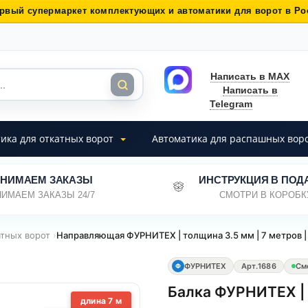
рвый супермаркет комплектующих и автоматики для ворот в Ро
Написать в MAX
Написать в
Telegram
ика для откатных ворот
Автоматика для распашных вор
НИМАЕМ ЗАКАЗЫ
ИНСТРУКЦИЯ В ПОД
ИМАЕМ ЗАКАЗЫ 24/7
СМОТРИ В КОРОБК
атных ворот
›
Направляющая ФУРНИТЕХ | толщина 3.5 мм | 7 метров |
ФУРНИТЕХ
Арт.
1686
См
Ф
Балка ФУРНИТЕХ | 
длина 7 м