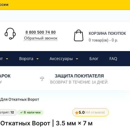
ссии
8 800 500 74 80
КОРЗИНА ПОКУПОК
Обратный звонок
0
товар(ов) - 0 р.
от
Ворота
Аксессуары
Блог
FAQ
АРОК
ЗАЩИТА ПОКУПАТЕЛЯ
У
ВОЗВРАТ В ТЕЧЕНИЕ 14 ДНЕЙ.
 Для Откатных Ворот
5.0
отрят:
12
✓ В наличии
(
44
отзывов)
Откатных Ворот | 3.5 мм × 7 м