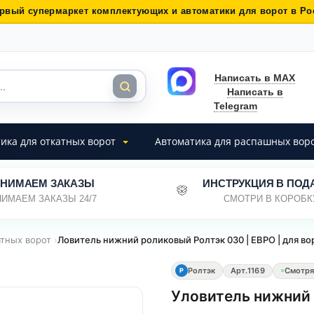
рвый супермаркет комплектующих и автоматики для ворот в Ро
Написать в MAX
Написать в
Telegram
ика для откатных ворот
Автоматика для распашных вор
НИМАЕМ ЗАКАЗЫ
ИНСТРУКЦИЯ В ПОД
ИМАЕМ ЗАКАЗЫ 24/7
СМОТРИ В КОРОБК
атных ворот
›
Ловитель нижний роликовый Ролтэк 030 | ЕВРО | для во
Ролтэк
Арт.
1169
Смотря
Р
Уловитель нижний 