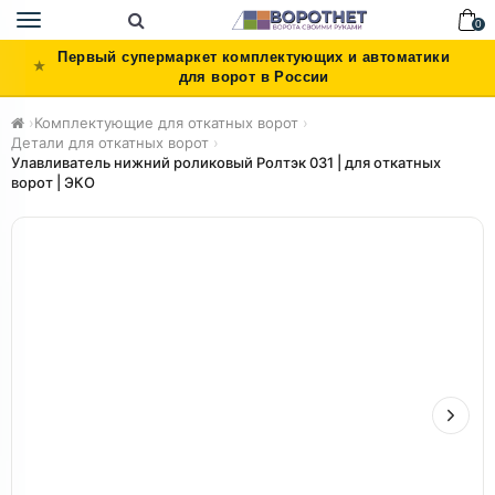
Toggle
0
navigation
Первый супермаркет комплектующих и автоматики
для ворот в России
›
Комплектующие для откатных ворот
›
Детали для откатных ворот
›
Улавливатель нижний роликовый Ролтэк 031 | для откатных
ворот | ЭКО