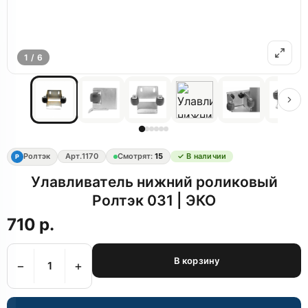
1 / 6
Ролтэк
Арт.
1170
Смотрят:
15
✓ В наличии
Р
Улавливатель нижний роликовый
Ролтэк 031 | ЭКО
710 р.
В корзину
−
+