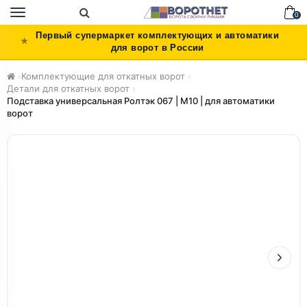
Toggle
0
navigation
Первый супермаркет комплектующих и автоматики
для ворот в России
›
Комплектующие для откатных ворот
›
Детали для откатных ворот
›
Подставка универсальная Ролтэк 067 | М10 | для автоматики
ворот