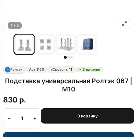
1 / 4
Ролтэк
Арт.
1160
Смотрят:
11
✓ В наличии
Р
Подставка универсальная Ролтэк 067 |
М10
830 р.
В корзину
−
+