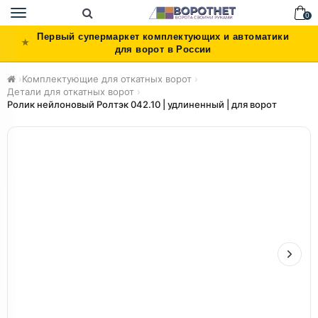
Toggle
0
navigation
Первый супермаркет комплектующих и автоматики
для ворот в России
›
Комплектующие для откатных ворот
›
Детали для откатных ворот
›
Ролик нейлоновый Ролтэк 042.10 | удлиненный | для ворот