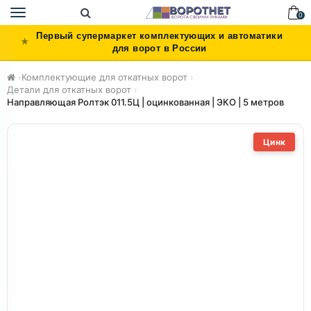
Toggle
0
navigation
Первый супермаркет комплектующих и автоматики
для ворот в России
›
Комплектующие для откатных ворот
›
Детали для откатных ворот
›
Направляющая Ролтэк 011.5Ц | оцинкованная | ЭКО | 5 метров
Цинк