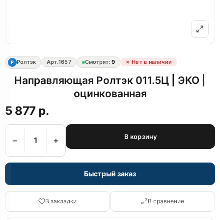
Ролтэк
Арт.
1657
Смотрят:
9
✗ Нет в наличии
Р
Направляющая Ролтэк 011.5Ц | ЭКО |
оцинкованная
5 877 р.
В корзину
−
+
Быстрый заказ
В закладки
В сравнение