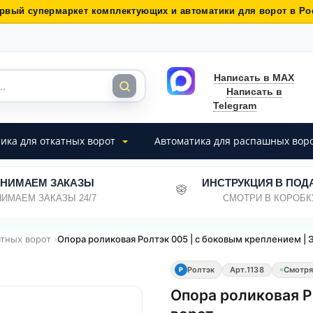
рвый супермаркет комплектующих и автоматики для ворот в Ро
Написать в MAX
Написать в
Telegram
ика для откатных ворот
Автоматика для распашных вор
НИМАЕМ ЗАКАЗЫ
ИНСТРУКЦИЯ В ПОД
ИМАЕМ ЗАКАЗЫ 24/7
СМОТРИ В КОРОБК
атных ворот
›
Опора роликовая Ролтэк 005 | с боковым креплением | 
Ролтэк
Арт.
1138
Смотря
Р
Опора роликовая Р