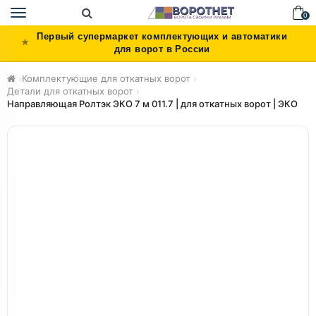
Toggle
0
navigation
Первый супермаркет комплектующих и автоматики
для ворот в России
›
Комплектующие для откатных ворот
›
Детали для откатных ворот
›
Направляющая Ролтэк ЭКО 7 м 011.7 | для откатных ворот | ЭКО