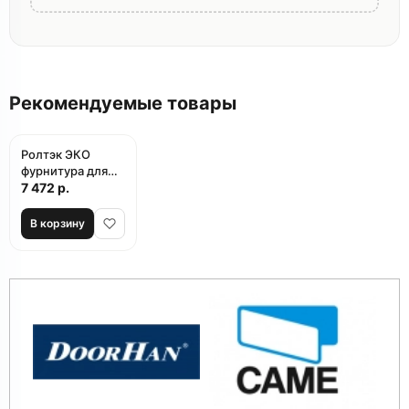
Рекомендуемые товары
Ролтэк ЭКО
фурнитура для
откатных ворот
7 472 р.
В корзину