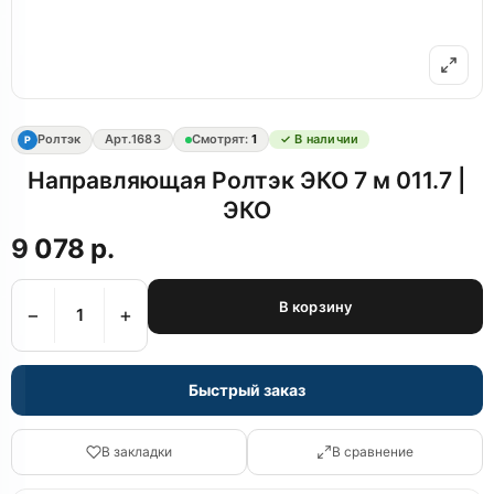
Ролтэк
Арт.
1683
Смотрят:
1
✓ В наличии
Р
Направляющая Ролтэк ЭКО 7 м 011.7 |
ЭКО
9 078 р.
В корзину
−
+
Быстрый заказ
В закладки
В сравнение