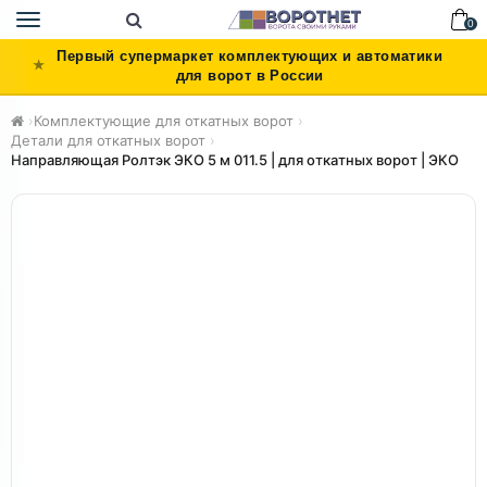
Toggle
0
navigation
Первый супермаркет комплектующих и автоматики
для ворот в России
›
Комплектующие для откатных ворот
›
Детали для откатных ворот
›
Направляющая Ролтэк ЭКО 5 м 011.5 | для откатных ворот | ЭКО