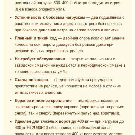
постоянной нагрузке 300–400 кг быстро выходят из строя
из-за износа опорного узла.
Устойчивость к боковым нагрузкам
— два подшипника с
расстоянием между ними держат ось строго без перекоса
при боковом давлении ветра на лёгкие ворота и калитки.
Плавный и тихий ход
— двойная опора исключает биение
колеса на оси; ворота движутся без рывков даже при
незначительных неровностях рельса.
Не требует обслуживания
— закрытые подшипники с
заводской смазкой не нуждаются в периодической смазке в
течение всего срока службы.
Стальное колесо
— не деформируется при ударе о
препятствие на рельсе, не крошится на морозе в отличие
от пластиковых аналогов.
Верхнее и нижнее крепление
— платформа позволяет
закрепить ролик как снизу каркаса (ворота висят на рельсе
снизу), так и сверху (перевёрнутый рельс над воротами).
Идеален для тяжёлых ворот до 400 кг
— при нагрузке до
400 кг HT2U80R10 обеспечивает необходимый запас
прочности; для ворот тяжелее 400 кг рассмотрите модели