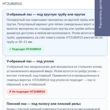
Рассчитать доставку
HT2U80R10.
U-образный паз — под круглую трубу или пруток
Полукруглый паз охватывает монорельс из круглой трубы или
прутка. Популярный вариант для лёгких самодельных ворот и
калиток: монорельс из стандартного прутка или трубки небольшого
диаметра доступен в любом металлопрокате. Ролик катится по
трубе, удерживаясь за счёт охвата пазом. HT2U80R10 рассчитан на
трубу ⌀~20–21 мм.
✓ Подходит HT2U80R10
V-образный паз — под уголок
V-образный паз предназначен для монорельса из стального уголка,
установленного вершиной вверх. Ролик катится по ребру уголка —
контакт точечный, ход плавный. Применяется в промышленных и
тяжёлых воротах. HT2U80R10 под уголок не подходит — паз U-
образный, а не V-образный.
✗ Не подходит HT2U80R10
Плоский паз — под полосу или плоский рельс
Ролик с плоской рабочей поверхностью катится по металлической