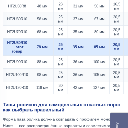
23
16,5
HT2U50R8
48 мм
31 мм
56 мм
мм
мм
25
20,5
HT2U60R10
58 мм
37 мм
67 мм
мм
мм
25
20,5
HT2U70R10
68 мм
35 мм
80 мм
мм
мм
HT2U80R10
25
20,5
← этот
78 мм
35 мм
85 мм
мм
мм
товар
25
20,5
HT2U90R10
88 мм
36 мм
100 мм
мм
мм
25
20,5
HT2U100R10
98 мм
36 мм
105 мм
мм
мм
30
20,5
HT2U120R10
118 мм
42 мм
127 мм
мм
мм
Типы роликов для самодельных откатных ворот:
как выбрать правильный
Форма паза ролика должна совпадать с профилем монорельса.
Ниже — все распространённые варианты и совместимость с