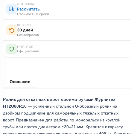
ДОСТАВКА
Рассчитать
Стоимость и сроки
ВОЗВРАТ
30 дней
Без вопросов
ГАРАНТИЯ
Официальная
Описание
Ролик для откатных ворот своими руками Фурнитех
HT2U80R10
— усиленный стальной U-образный ролик на
двойном подшипнике для самодельных тяжёлых откатных
ворот. Предназначен для работы по монорельсу из круглой
трубы или прутка диаметром
~20–21 мм
. Крепится к каркасу
через платформу сверху или снизу. Нагрузка до
400 кг
. Диаметр