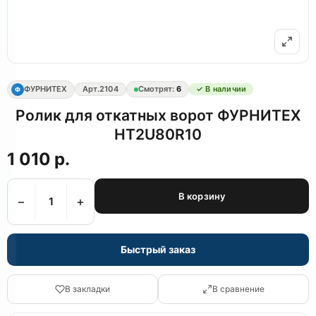
ФУРНИТЕХ
Арт.
2104
Смотрят:
6
✓ В наличии
Ф
Ролик для откатных ворот ФУРНИТЕХ
HT2U80R10
1 010 р.
В корзину
−
+
Быстрый заказ
В закладки
В сравнение