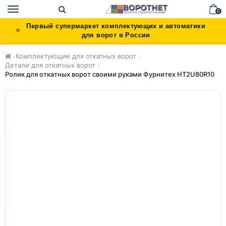
Toggle
0
navigation
Первый супермаркет комплектующих и автоматики
для ворот в России
›
Комплектующие для откатных ворот
›
Детали для откатных ворот
›
Ролик для откатных ворот своими руками Фурнитех HT2U80R10