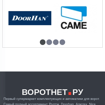
.
ВОРОТНЕТ
РУ
Первый супермаркет комплектующих и автоматики для ворот.
Самый полный ассортимент. Ролтэк, Doorhan, Алютех, Nice,