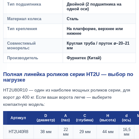
Тип подшипника
Двойной (2 подшипника на
одной оси)
Материал колеса
Сталь
Тип крепления
На платформе, верхнее или
нижнее
Совместимый
Круглая труба / пруток ⌀~20–21
монорельс
мм
Производитель
Фурнитех (Китай)
Полная линейка роликов серии HT2U — выбор по
нагрузке
HT2U80R10 — один из наиболее мощных роликов серии, для
ворот до 400 кг. Если ваши ворота легче — выберите
компактную модель:
D
A
C
H
d
Артикул
(диаметр)
(паз)
(глубина)
(высота)
(ось)
22
16,5
HT2U40R8
38 мм
29 мм
44 мм
мм
мм