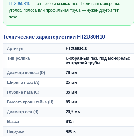
HT2U60R10
— он легче и компактнее. Если ваш монорельс —
уголок, полоса или профильная труба — нужен другой тип
паза.
Технические характеристики HT2U80R10
Артикул
HT2U80R10
Тип ролика
U-образный паз, под монорельс
из круглой трубы
Диаметр колеса (D)
78 мм
Ширина паза (A)
25 мм
Глубина паза (C)
35 мм
Высота кронштейна (H)
85 мм
Диаметр оси (d)
20,5 мм
Масса
845 г
Нагрузка
400 кг