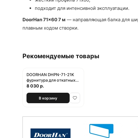
подходит для интенсивной эксплуатации.
DoorHan 71x60 7 м
— направляющая балка для шир
плавным ходом створки.
Рекомендуемые товары
DOORHAN DHPN-71-21K
фурнитура для откатных
ворот
8 030 р.
В корзину