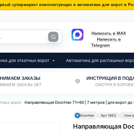
рвый супермаркет комплектующих и автоматики для ворот в Ро
Написать в MAX
Написать в
Telegram
ика для откатных ворот
Автоматика для распашных вор
НИМАЕМ ЗАКАЗЫ
ИНСТРУКЦИЯ В ПОД
ИМАЕМ ЗАКАЗЫ 24/7
СМОТРИ В КОРОБК
атных ворот
›
Направляющая DoorHan 71x60 | 7 метров | для ворот до 
DoorHan
Арт.
1662
Смот
D
Направляющая Door