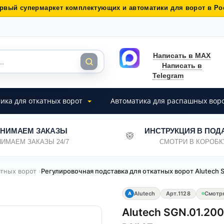
рвый супермаркет комплектующих и автоматики для ворот в Ро
Написать в MAX
Написать в
Telegram
ика для откатных ворот
Автоматика для распашных вор
НИМАЕМ ЗАКАЗЫ
ИНСТРУКЦИЯ В ПОД
ИМАЕМ ЗАКАЗЫ 24/7
СМОТРИ В КОРОБК
атных ворот
›
Регулировочная подставка для откатных ворот Alutech 
Alutech
Арт.
1128
Смотр
A
Аlutech SGN.01.20