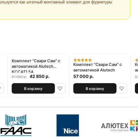
льзуется как штатный монтажный элемент для фурнитуры
Акция
Комплект "Свари Сам" с
Комплект "Свари Сам" с
К
автоматикой Alutech
автоматикой Alutech
а
КССАТ1.5А
К
42 850 р.
57 000 р.
51 050 р.
5
В корзину
В корзину