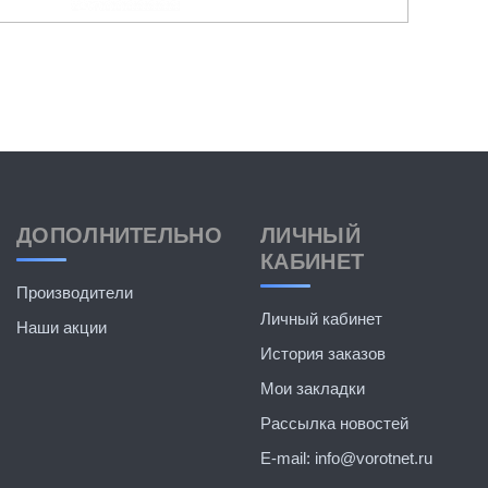
такую цену (1225 руб.) стоит ли
этим заниматься. В общем оформил
возврат, подкупился на ценник,
пришлось перезаказать у другого
продавца.
1
2
3
4
5
6
7
ДОПОЛНИТЕЛЬНО
ЛИЧНЫЙ
8
9
>
>|
КАБИНЕТ
Производители
Личный кабинет
Наши акции
История заказов
Мои закладки
Рассылка новостей
E-mail: info@vorotnet.ru