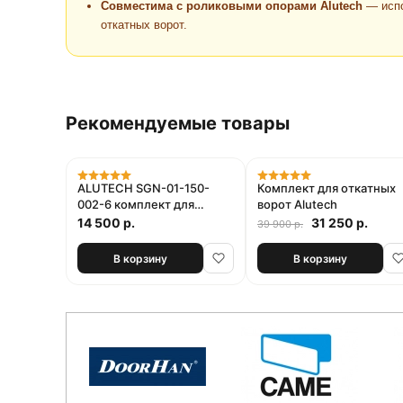
Совместима с роликовыми опорами Alutech
— испо
откатных ворот.
Рекомендуемые товары
Акция
ALUTECH SGN-01-150-
Комплект для откатных
002-6 комплект для
ворот Alutech
откатных ворот
14 500 р.
31 250 р.
39 900 р.
В корзину
В корзину