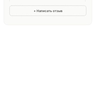
+ Написать отзыв
✓ Покупатель
11.10.2025
проверен
Хорошие регулировки.
Не алютех , но хорошие.
✓ Покупатель
02.10.2025
проверен