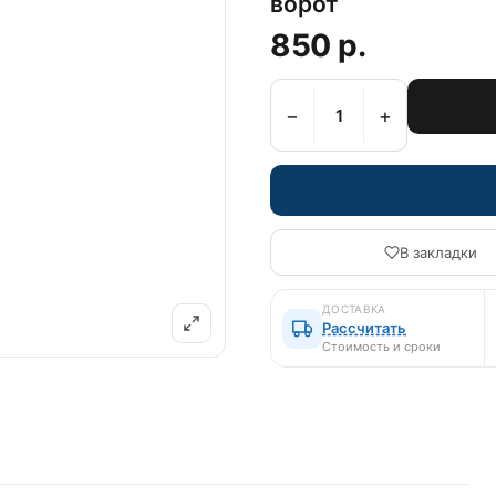
ворот
850 р.
−
+
В закладки
ДОСТАВКА
Рассчитать
Стоимость и сроки