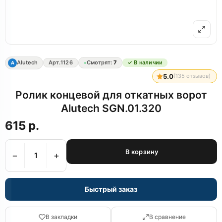
Alutech
Арт.
1126
Смотрят:
7
✓ В наличии
A
5.0
(
135
отзывов)
Ролик концевой для откатных ворот
Alutech SGN.01.320
615 р.
В корзину
−
+
Быстрый заказ
В закладки
В сравнение