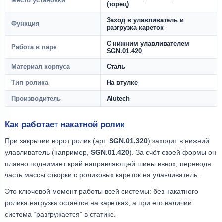
Место установки
(торец)
Заход в улавливатель и
Функция
разгрузка кареток
С нижним улавливателем
Работа в паре
SGN.01.420
Материал корпуса
Сталь
Тип ролика
На втулке
Производитель
Alutech
Как работает накатной ролик
При закрытии ворот ролик (арт.
SGN.01.320
) заходит в нижний
улавливатель (например,
SGN.01.420
). За счёт своей формы он
плавно поднимает край направляющей шины вверх, переводя
часть массы створки с роликовых кареток на улавливатель.
Это ключевой момент работы всей системы: без накатного
ролика нагрузка остаётся на каретках, а при его наличии
система “разгружается” в статике.