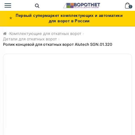
Toggle
0
navigation
Первый супермаркет комплектующих и автоматики
для ворот в России
›
Комплектующие для откатных ворот
›
Детали для откатных ворот
›
Ролик концевой для откатных ворот Alutech SGN.01.320