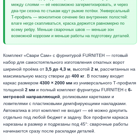
между слоями — её невозможно загерметизировать, и через
два-три сезона по стыкам идут рыжие потёки. Универсальный
Т-профиль — монолитное сечение без внутренних полостей:
влаге негде скапливаться, краска держится равномерно по
всему ребру. Меньше сварочных швов — меньше зон
возможной коррозии и меньше работы на подготовку деталей.
Комплект «Свари Сам» с фурнитурой FURNITEH — готовый
набор для самостоятельного изготовления откатных ворот
шириной проёма от
3,5 до 4,3 м
, высотой
2 м
, рассчитанных на
максимальную массу створки до
400 кг
. В поставку входит
каркас размером
4300 × 2000 мм
из универсального Т-профиля
толщиной
2 мм
и полный комплект фурнитуры FURNITEH с
6-
метровой направляющей
, роликовыми каретками и
ловителями с пластиковыми демпфирующими накладками.
Автоматика в этот комплект не входит — её можно докупить
отдельно под любой бюджет и задачу. Все профили каркаса
нарезаны в размер и подрезаны под 45°: сварочные работы
начинаются сразу после раскладки деталей.