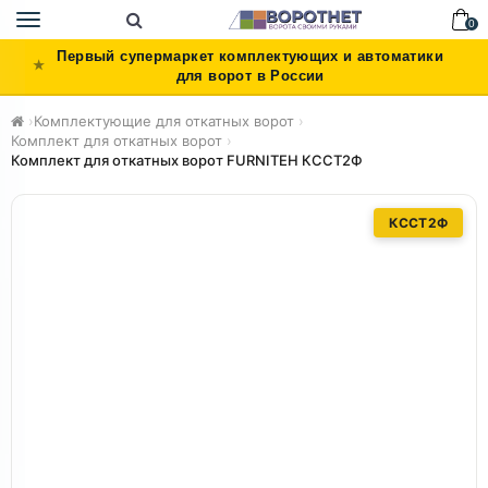
Toggle
0
navigation
Первый супермаркет комплектующих и автоматики
для ворот в России
›
Комплектующие для откатных ворот
›
Комплект для откатных ворот
›
Комплект для откатных ворот FURNITEH КССТ2Ф
КССT2Ф