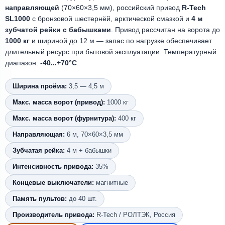
направляющей
(70×60×3,5 мм), российский привод
R-Tech
SL1000
с бронзовой шестернёй, арктической смазкой и
4 м
зубчатой рейки с бабышками
. Привод рассчитан на ворота до
1000 кг
и шириной до 12 м — запас по нагрузке обеспечивает
длительный ресурс при бытовой эксплуатации. Температурный
диапазон:
-40...+70°C
.
Ширина проёма:
3,5 — 4,5 м
Макс. масса ворот (привод):
1000 кг
Макс. масса ворот (фурнитура):
400 кг
Направляющая:
6 м, 70×60×3,5 мм
Зубчатая рейка:
4 м + бабышки
Интенсивность привода:
35%
Концевые выключатели:
магнитные
Память пультов:
до 40 шт.
Производитель привода:
R-Tech / РОЛТЭК, Россия