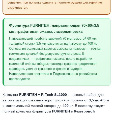
решения: при попытке сдвинуть полотно руками шестерня не
разрушается.
Фурнитура FURNITEH: направляющая 70×60×3,5
мм, графитовая смазка, лазерная резка
Направляющий профиль шириной 70 мм, высотой 60 мм,
толщиной стенки 3,5 мм рассчитан на нагрузку до 400 кг.
Основания роликовых кареток вырезаны лазером — точная
геометрия деталей без допусков ручного реза. В
подшипниках — графитовая смазка: после выработки
масляной плёнки твёрдые частицы графита продолжают
защищать узел от граничного трения и задиров.
Направляющая прокатана в Подмосковье на российском
производстве.
Комплект
FURNITEH + R-Tech SL1000
— готовый набор для
автоматизации откатных ворот шириной проёма от
3,5 до 4,5 м
и максимальной массой створки до
400 кг
. В поставку входит
полный комплект фурнитуры
FURNITEH с 6-метровой