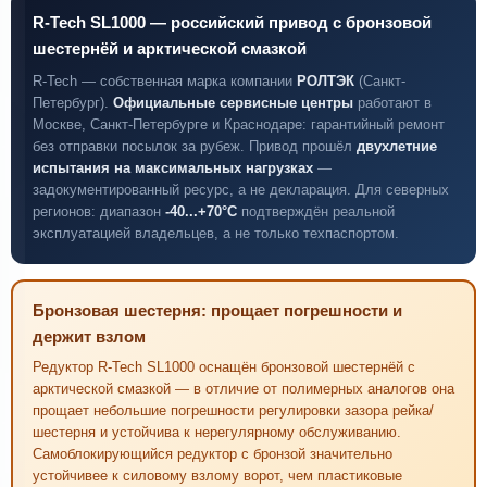
R-Tech SL1000 — российский привод с бронзовой
шестернёй и арктической смазкой
R-Tech — собственная марка компании
РОЛТЭК
(Санкт-
Петербург).
Официальные сервисные центры
работают в
Москве, Санкт-Петербурге и Краснодаре: гарантийный ремонт
без отправки посылок за рубеж. Привод прошёл
двухлетние
испытания на максимальных нагрузках
—
задокументированный ресурс, а не декларация. Для северных
регионов: диапазон
-40...+70°C
подтверждён реальной
эксплуатацией владельцев, а не только техпаспортом.
Бронзовая шестерня: прощает погрешности и
держит взлом
Редуктор R-Tech SL1000 оснащён бронзовой шестернёй с
арктической смазкой — в отличие от полимерных аналогов она
прощает небольшие погрешности регулировки зазора рейка/
шестерня и устойчива к нерегулярному обслуживанию.
Самоблокирующийся редуктор с бронзой значительно
устойчивее к силовому взлому ворот, чем пластиковые