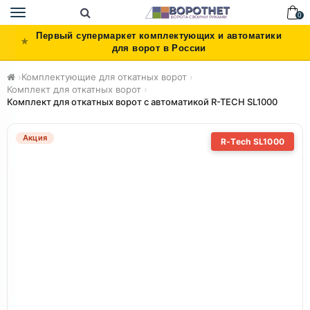
Toggle
0
navigation
Первый супермаркет комплектующих и автоматики
для ворот в России
›
Комплектующие для откатных ворот
›
Комплект для откатных ворот
›
Комплект для откатных ворот с автоматикой R-TECH SL1000
Акция
R-Tech SL1000