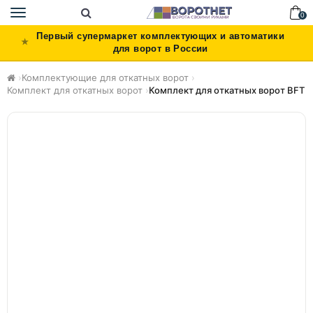
Toggle
0
navigation
Первый супермаркет комплектующих и автоматики
для ворот в России
›
Комплектующие для откатных ворот
›
Комплект для откатных ворот
›
Комплект для откатных ворот BFT