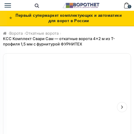
Toggle
0
navigation
Первый супермаркет комплектующих и автоматики
для ворот в России
›
Ворота
›
Откатные ворота
›
КСС Комплект Свари Сам — откатные ворота 4×2 м из Т-
профиля 1,5 мм с фурнитурой ФУРНИТЕХ