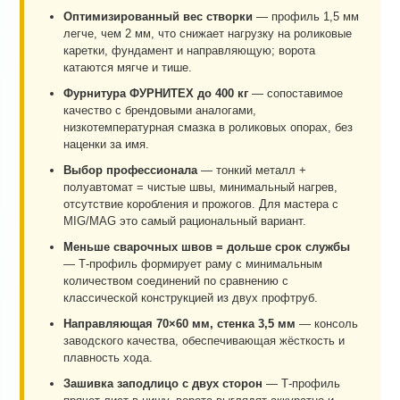
Оптимизированный вес створки
— профиль 1,5 мм
легче, чем 2 мм, что снижает нагрузку на роликовые
каретки, фундамент и направляющую; ворота
катаются мягче и тише.
Фурнитура ФУРНИТЕХ до 400 кг
— сопоставимое
качество с брендовыми аналогами,
низкотемпературная смазка в роликовых опорах, без
наценки за имя.
Выбор профессионала
— тонкий металл +
полуавтомат = чистые швы, минимальный нагрев,
отсутствие коробления и прожогов. Для мастера с
MIG/MAG это самый рациональный вариант.
Меньше сварочных швов = дольше срок службы
— Т-профиль формирует раму с минимальным
количеством соединений по сравнению с
классической конструкцией из двух профтруб.
Направляющая 70×60 мм, стенка 3,5 мм
— консоль
заводского качества, обеспечивающая жёсткость и
плавность хода.
Зашивка заподлицо с двух сторон
— Т-профиль