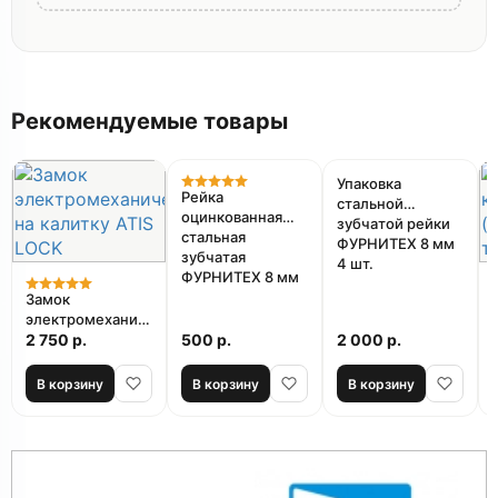
Рекомендуемые товары
Упаковка
Рейка
стальной
оцинкованная
зубчатой рейки
стальная
ФУРНИТЕХ 8 мм
зубчатая
4 шт.
ФУРНИТЕХ 8 мм
?????????????потом дополню когда
Замок
установлю
электромеханический
на калитку ATIS
2 750 р.
500 р.
2 000 р.
LOCK
В корзину
В корзину
В корзину
✓ Покупатель
25.10.2025
проверен