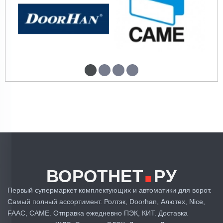
все хорошо вот из такого набора
получаются вот такие аорота
✓ Покупатель
29.07.2025
проверен
.
ВОРОТНЕТ
РУ
Первый супермаркет комплектующих и автоматики для ворот.
Самый полный ассортимент. Ролтэк, Doorhan, Алютех, Nice,
FAAC, CAME. Отправка ежедневно ПЭК, КИТ. Доставка