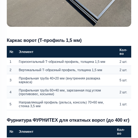
Каркас ворот (Т-профиль 1,5 мм)
Кол-
№
Элемент
во
1
Горизонтальный Т-образный профиль, толщина 1,5 мм
2 шт.
2
Вертикальный Т-образный профиль, толщина 1,5 мм
2 шт.
Профильная труба 40×20 мм (внутренняя разварка
3
5 шт.
каркаса)
Профильная труба 60×40 мм, зарезанная под углом
4
2 шт.
(противовес, косынки)
Направляющий профиль (рельса, консоль) 70×60 мм,
5
1 шт.
стенка 3,5 мм
Фурнитура ФУРНИТЕХ для откатных ворот (до 400 кг)
Кол-
№
Элемент
во