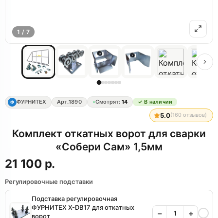
1 / 7
ФУРНИТЕХ
Арт.
1890
Смотрят:
14
✓ В наличии
Ф
5.0
(
160
отзывов)
Комплект откатных ворот для сварки
«Собери Сам» 1,5мм
21 100 р.
Регулировочные подставки
Подставка регулировочная
ФУРНИТЕХ X-DB17 для откатных
−
+
ворот