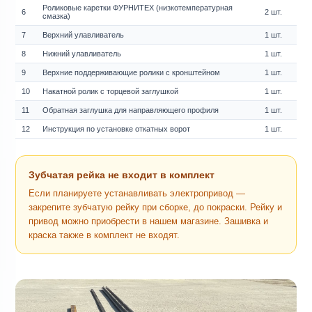
Роликовые каретки ФУРНИТЕХ (низкотемпературная
6
2 шт.
смазка)
7
Верхний улавливатель
1 шт.
8
Нижний улавливатель
1 шт.
9
Верхние поддерживающие ролики с кронштейном
1 шт.
10
Накатной ролик с торцевой заглушкой
1 шт.
11
Обратная заглушка для направляющего профиля
1 шт.
12
Инструкция по установке откатных ворот
1 шт.
Зубчатая рейка не входит в комплект
Если планируете устанавливать электропривод —
закрепите зубчатую рейку при сборке, до покраски. Рейку и
привод можно приобрести в нашем магазине. Зашивка и
краска также в комплект не входят.