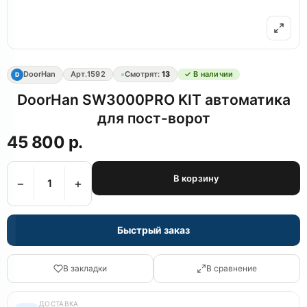
DoorHan
Арт.
1592
Смотрят:
13
✓ В наличии
D
DoorHan SW3000PRO KIT автоматика
для пост-ворот
45 800 р.
В корзину
−
+
Быстрый заказ
В закладки
В сравнение
ДОСТАВКА