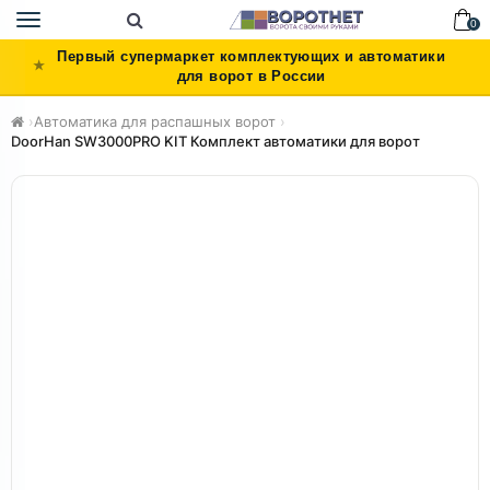
Toggle
0
navigation
Первый супермаркет комплектующих и автоматики
для ворот в России
›
Автоматика для распашных ворот
›
DoorHan SW3000PRO KIT Комплект автоматики для ворот