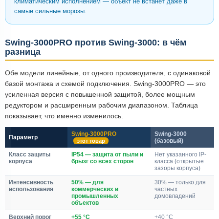
климатическим исполнением — объект не встанет даже в
самые сильные морозы.
Swing-3000PRO против Swing-3000: в чём
разница
Обе модели линейные, от одного производителя, с одинаковой
базой монтажа и схемой подключения. Swing-3000PRO — это
усиленная версия с повышенной защитой, более мощным
редуктором и расширенным рабочим диапазоном. Таблица
показывает, что именно изменилось.
Swing-3000PRO
Swing-3000
Параметр
(базовый)
этот товар
Класс защиты
IP54 — защита от пыли и
Нет указанного IP-
корпуса
брызг со всех сторон
класса (открытые
зазоры корпуса)
Интенсивность
50% — для
30% — только для
использования
коммерческих и
частных
промышленных
домовладений
объектов
Верхний порог
+55 °C
+40 °C