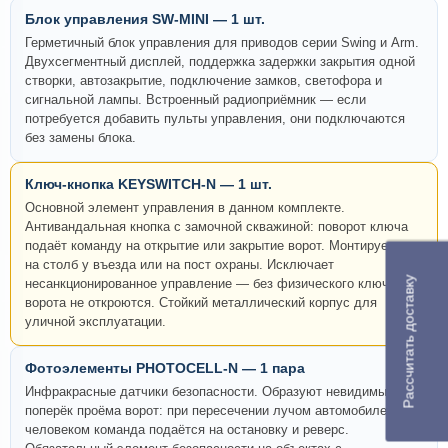
Блок управления SW-MINI — 1 шт.
Герметичный блок управления для приводов серии Swing и Arm.
Двухсегментный дисплей, поддержка задержки закрытия одной
створки, автозакрытие, подключение замков, светофора и
сигнальной лампы. Встроенный радиоприёмник — если
потребуется добавить пульты управления, они подключаются
без замены блока.
Ключ-кнопка KEYSWITCH-N — 1 шт.
Основной элемент управления в данном комплекте.
Антивандальная кнопка с замочной скважиной: поворот ключа
подаёт команду на открытие или закрытие ворот. Монтируется
на столб у въезда или на пост охраны. Исключает
Рассчитать доставку
несанкционированное управление — без физического ключа
ворота не откроются. Стойкий металлический корпус для
уличной эксплуатации.
Фотоэлементы PHOTOCELL-N — 1 пара
Инфракрасные датчики безопасности. Образуют невидимый луч
поперёк проёма ворот: при пересечении лучом автомобилем или
человеком команда подаётся на остановку и реверс.