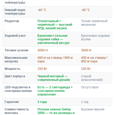
температуры
Нижний порог
-40 °C
-40 °C
температуры
Редуктор
Планетарный +
Только червячный
червячный — высокий
механизм
КПД, низкий нагрев
Ходовой узел
Бронзово-стальная
Бронзовая ходовая
ходовая гайка —
втулка
увеличенный ресурс
Тяговое усилие
3000 Н
3000 Н
Максимальная
400 кг на створку / 800 кг
400 кг на створку /
нагрузка
пара
800 кг пара
Мощность
150 Вт
150 Вт
Цвет корпуса
Черный матовый —
Серый
современный дизайн
(классический)
LED-подсветка и
Есть — 2 светодиода +
Отсутствует
сенсорная кнопка
сенсорная кнопка
управления
Гарантия
3 года
1 год
Совместимость
Полная замена Swing-
Базовая версия
монтажа
3000 — те же размеры и