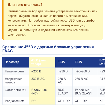
Для кого эта плата?
Оптимальный выбор для замены устаревшей электроники или
первичной установки на жилые ворота с механическими
концевиками. Не требует настройки через USB или смартфон
— всё через DIP-переключатели и клеммную колодку.
Идеально, если нужна надёжная «классика» без лишней
электроники.
Сравнение 455D с другими блоками управления
FAAC
455D (этот
E02
Параметр
E045
E145
товар)
(24
Питание сети
~230 В
~230 В
~90–260 В
~23
Напряжение
230 В AC
230 В
230 В AC
24 
мотора
AC
Фотоэлементы
Релейные
BUS
Релейные +
BU
(NC)
2EASY
BUS 2EASY
2E
Радиоразъём
RP
XF + RP
XF + RP
XF 