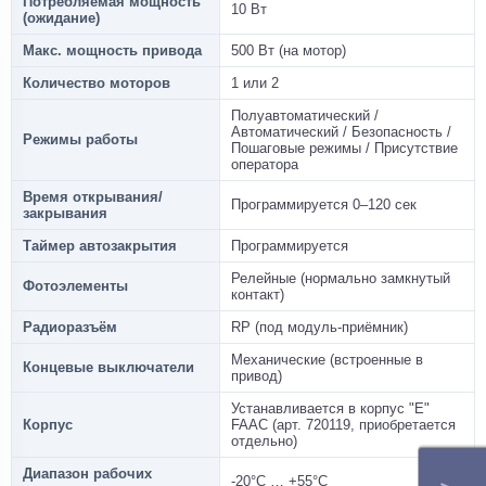
Потребляемая мощность
10 Вт
(ожидание)
Макс. мощность привода
500 Вт (на мотор)
Количество моторов
1 или 2
Полуавтоматический /
Автоматический / Безопасность /
Режимы работы
Пошаговые режимы / Присутствие
оператора
Время открывания/
Программируется 0–120 сек
закрывания
Таймер автозакрытия
Программируется
Релейные (нормально замкнутый
Фотоэлементы
контакт)
Радиоразъём
RP (под модуль-приёмник)
Механические (встроенные в
Концевые выключатели
привод)
Устанавливается в корпус "Е"
Корпус
FAAC (арт. 720119, приобретается
отдельно)
Диапазон рабочих
-20°C … +55°C