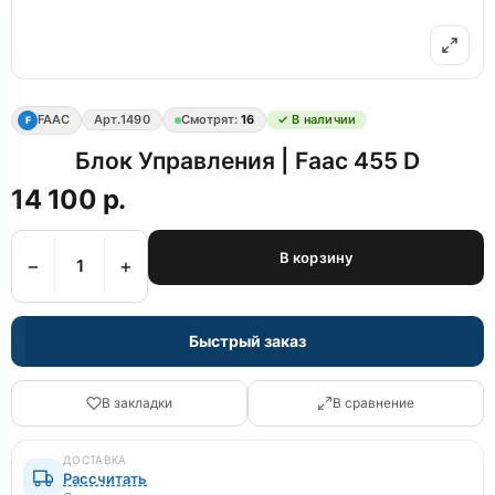
FAAC
Арт.
1490
Смотрят:
16
✓ В наличии
F
Блок Управления | Faac 455 D
14 100 р.
В корзину
−
+
Быстрый заказ
В закладки
В сравнение
ДОСТАВКА
Рассчитать