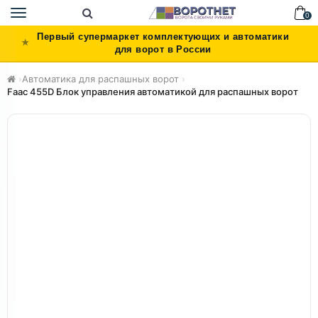
Toggle
0
navigation
Первый супермаркет комплектующих и автоматики
для ворот в России
›
Автоматика для распашных ворот
›
Faac 455D Блок управления автоматикой для распашных ворот