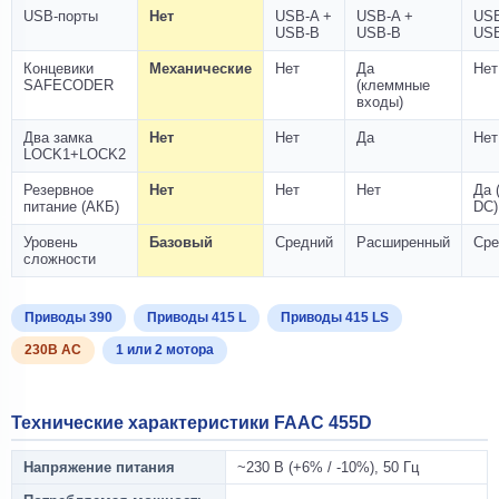
USB-порты
Нет
USB-A +
USB-A +
USB
USB-B
USB-B
US
Концевики
Механические
Нет
Да
Нет
SAFECODER
(клеммные
входы)
Два замка
Нет
Нет
Да
Нет
LOCK1+LOCK2
Резервное
Нет
Нет
Нет
Да 
питание (АКБ)
DC)
Уровень
Базовый
Средний
Расширенный
Сре
сложности
Приводы 390
Приводы 415 L
Приводы 415 LS
230В AC
1 или 2 мотора
Технические характеристики FAAC 455D
Напряжение питания
~230 В (+6% / -10%), 50 Гц