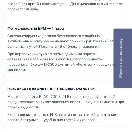
около 2 лет при 10 нажатиях в день. Динамический код исключает
перехват сигнала.
Фотоэлементы EPM — 1 пара
Синхронизируемые датчики безопасности с двойным
Рассчитать доставку
антибликовым контуром — не дают ложных срабатываний от
солнечных лучей. Питание 24 В от блока управления.
При пересечении луча во время движения ворота
останавливаются и реверсируют. Работоспособность
проверяется блоком MC800 функцией «Фототест» перед каждым
маневром.
Сигнальная лампа ELAC + выключатель EKS
Мигающая лампа ELAC (230 В, 21 Вт) со встроенной антенной
предупреждает о начале движения ворот — видна в темноте и при
плохой видимости.
Ключевой выключатель EKS встраивается в столб и открывает
ворота без пульта — удобно для гостей и курьеров.