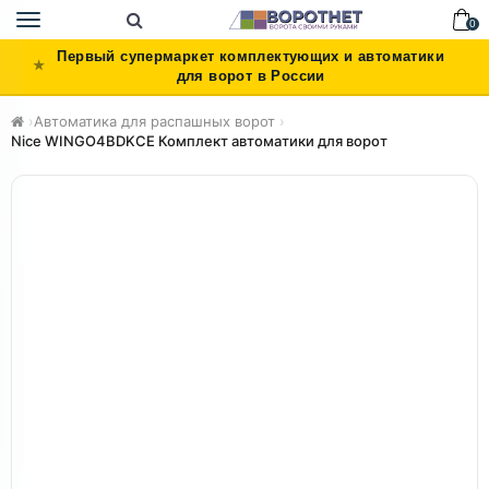
Toggle
0
navigation
Первый супермаркет комплектующих и автоматики
для ворот в России
›
Автоматика для распашных ворот
›
Nice WINGO4BDKCE Комплект автоматики для ворот