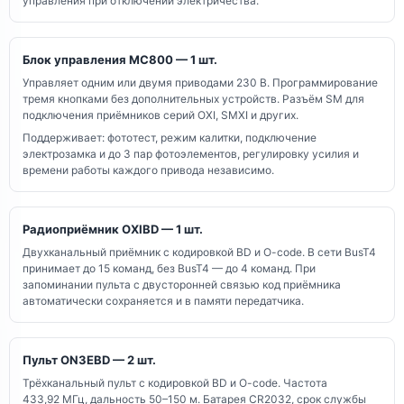
управления при отключении электричества.
Блок управления MC800 — 1 шт.
Управляет одним или двумя приводами 230 В. Программирование
тремя кнопками без дополнительных устройств. Разъём SM для
подключения приёмников серий OXI, SMXI и других.
Поддерживает: фототест, режим калитки, подключение
электрозамка и до 3 пар фотоэлементов, регулировку усилия и
времени работы каждого привода независимо.
Радиоприёмник OXIBD — 1 шт.
Двухканальный приёмник с кодировкой BD и O-code. В сети BusT4
принимает до 15 команд, без BusT4 — до 4 команд. При
запоминании пульта с двусторонней связью код приёмника
автоматически сохраняется и в памяти передатчика.
Пульт ON3EBD — 2 шт.
Трёхканальный пульт с кодировкой BD и O-code. Частота
433,92 МГц, дальность 50–150 м. Батарея CR2032, срок службы