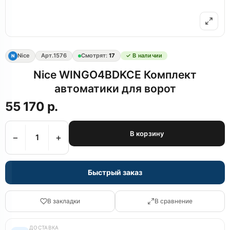
Nice
Арт.
1576
Смотрят:
17
✓ В наличии
N
Nice WINGO4BDKCE Комплект
автоматики для ворот
55 170 р.
В корзину
−
+
Быстрый заказ
В закладки
В сравнение
ДОСТАВКА