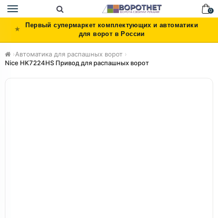
Toggle
0
navigation
Первый супермаркет комплектующих и автоматики
для ворот в России
›
Автоматика для распашных ворот
›
Nice HK7224HS Привод для распашных ворот