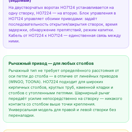
(ведомый)
На двустворчатых воротах HO7124 устанавливается на
одну створку, HO7224 — на вторую. Блок управления в
HO7124 управляет обоими приводами: задаёт
последовательность открытия/закрытия створок, время
задержки, обнаружение препятствий, режим калитки.
Кабель от HO7224 к HO7124 — единственная связь между
ними.
Рычажный привод — для любых столбов
Рычажный тип не требует определённого расстояния от
оси петли до столба — в отличие от линейных приводов
(WINGO, TOONA). HO7224 подходит для широких
кирпичных столбов, круглых труб, каменной кладки и
столбов с утопленными петлями. Шарнирный рычаг
передаёт усилие непосредственно на створку — никакого
контакта со столбом выше точки крепления.
Универсальная модель для правой и левой створки без
переналадки.