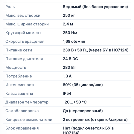
Роль
Ведомый (без блока управления)
Макс. вес створки
250 кг
Макс. ширина створки
2,4 м
Крутящий момент
250 Нм
Скорость вращения
1,68 об/мин
Питание сети
230 В / 50 Гц (через БУ в HO7124)
Питание двигателя
24 В DC
Мощность
280 Вт
Потребление
1,3 А
Интенсивность
80% (35 циклов/час)
Класс защиты
IP54
Диапазон температур
-20...+50 °C
Самоблокировка
Да (нереверсивный)
Концевые выключатели
2 встроенных (открыто/закрыто)
Блок управления
Нет (подключается к БУ в
HO7124)