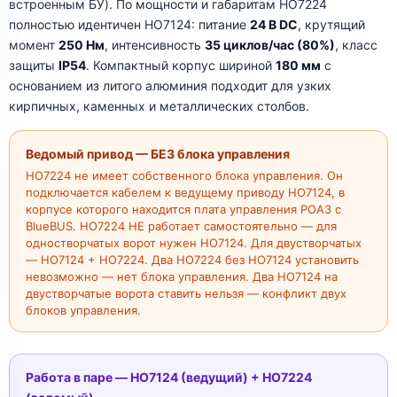
встроенным БУ). По мощности и габаритам HO7224
полностью идентичен HO7124: питание
24 В DC
, крутящий
момент
250 Нм
, интенсивность
35 циклов/час (80%)
, класс
защиты
IP54
. Компактный корпус шириной
180 мм
с
основанием из литого алюминия подходит для узких
кирпичных, каменных и металлических столбов.
Ведомый привод — БЕЗ блока управления
HO7224 не имеет собственного блока управления. Он
подключается кабелем к ведущему приводу HO7124, в
корпусе которого находится плата управления POA3 с
BlueBUS. HO7224 НЕ работает самостоятельно — для
одностворчатых ворот нужен HO7124. Для двустворчатых
— HO7124 + HO7224. Два HO7224 без HO7124 установить
невозможно — нет блока управления. Два HO7124 на
двустворчатые ворота ставить нельзя — конфликт двух
блоков управления.
Работа в паре — HO7124 (ведущий) + HO7224