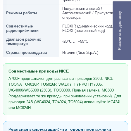
Полуавтоматический /
Режимы работы
Автоматический / Присутствие
Рассчитать доставку
оператора
Совместимые
FLOXIR (динамический код),
радиоприёмники
FLOXI (постоянный код)
Диапазон рабочих
-20°C … +55°C
температур
Страна производства
Италия (Nice S.p.A.)
Совместимые приводы NICE
A700F предназначен для распашных приводов 230В: NICE
TOONA TO4016P, TO5016P, WALKY, HYPPO HY7005,
WG4000/WG5000 (230В), TOO3000. Прямая замена: MC800
(поддерживает те же приводы при обновлении установки). Для
приводов 24В (WG4024, TO4024, TO5024) используйте MC424L
или MC824H.
Реальная эксплуатация: что говорят монтажники