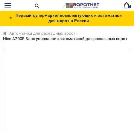
Toggle
0
navigation
Первый супермаркет комплектующих и автоматики
для ворот в России
›
Автоматика для распашных ворот
›
Nice A700F Блок управления автоматикой для распашных ворот