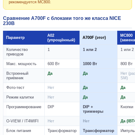
рекомендуется MC800.
Сравнение A700F с блоками того же класса NICE
230В
A02
MC800
Параметр
A700F (этот)
(упрощённый)
(замена
Количество
1
1 или 2
1 или 2
приводов
Макс. мощность
600 Вт
1000 Вт
800 Вт
Встроенный
Да
Да
Нет (ра
приёмник
SM)
Фото-тест
Нет
Да
Да
Режим калитки
Нет
Да
Да
Программирование
DIP
DIP +
Кнопки
триммеры
O-VIEW / IT4WIFI
Нет
Нет
Да (IBT
Блок питания
Трансформатор
Трансформатор
Импуль