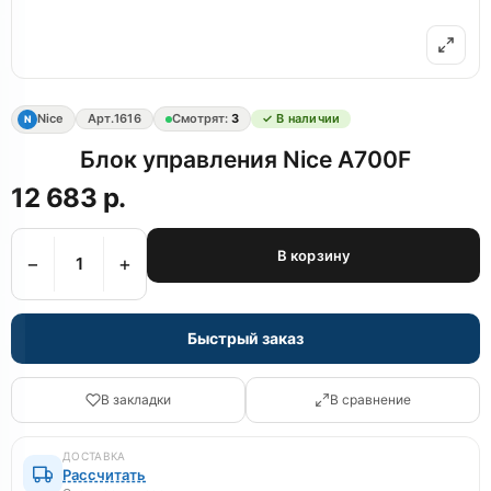
Nice
Арт.
1616
Смотрят:
3
✓ В наличии
N
Блок управления Nice A700F
12 683 р.
В корзину
−
+
Быстрый заказ
В закладки
В сравнение
ДОСТАВКА
Рассчитать