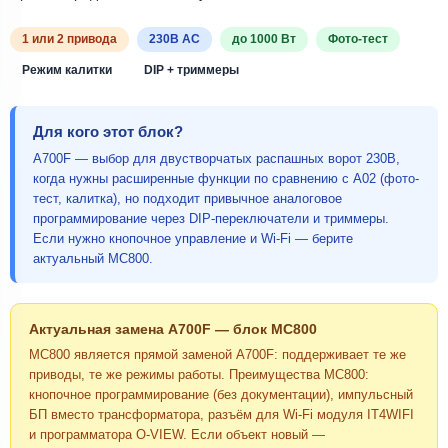
1 или 2 привода
230В AC
до 1000 Вт
Фото-тест
Режим калитки
DIP + триммеры
Для кого этот блок?
A700F — выбор для двустворчатых распашных ворот 230В,
когда нужны расширенные функции по сравнению с A02 (фото-
тест, калитка), но подходит привычное аналоговое
программирование через DIP-переключатели и триммеры.
Если нужно кнопочное управление и Wi-Fi — берите
актуальный MC800.
Актуальная замена A700F — блок MC800
MC800 является прямой заменой A700F: поддерживает те же
приводы, те же режимы работы. Преимущества MC800:
кнопочное программирование (без документации), импульсный
БП вместо трансформатора, разъём для Wi-Fi модуля IT4WIFI
и программатора O-VIEW. Если объект новый —