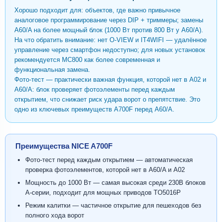
Хорошо подходит для: объектов, где важно привычное
аналоговое программирование через DIP + триммеры; замены
A60/A на более мощный блок (1000 Вт против 800 Вт у A60/A).
На что обратить внимание: нет O-VIEW и IT4WIFI — удалённое
управление через смартфон недоступно; для новых установок
рекомендуется MC800 как более современная и
функциональная замена.
Фото-тест — практически важная функция, которой нет в A02 и
A60/A: блок проверяет фотоэлементы перед каждым
открытием, что снижает риск удара ворот о препятствие. Это
одно из ключевых преимуществ A700F перед A60/A.
Преимущества NICE A700F
Фото-тест перед каждым открытием — автоматическая
проверка фотоэлементов, которой нет в A60/A и A02
Мощность до 1000 Вт — самая высокая среди 230В блоков
A-серии, подходит для мощных приводов TO5016P
Режим калитки — частичное открытие для пешеходов без
полного хода ворот